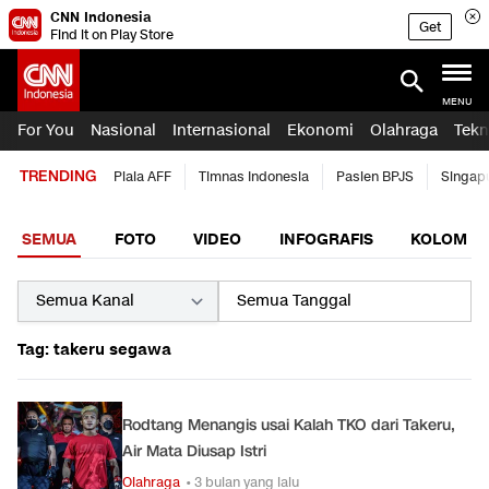
CNN Indonesia
Get
Find it on Play Store
MENU
For You
Nasional
Internasional
Ekonomi
Olahraga
Tekn
TRENDING
Piala AFF
Timnas Indonesia
Pasien BPJS
Singap
SEMUA
FOTO
VIDEO
INFOGRAFIS
KOLOM
Tag: takeru segawa
Rodtang Menangis usai Kalah TKO dari Takeru,
Air Mata Diusap Istri
Olahraga
• 3 bulan yang lalu