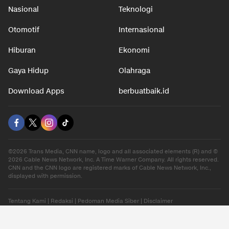
Nasional
Teknologi
Otomotif
Internasional
Hiburan
Ekonomi
Gaya Hidup
Olahraga
Download Apps
berbuatbaik.id
©2026 Trans Media, CNN name, logo and all associated elements (R) and ©
2026 Cable News Network, Inc. A Time Warner Company. All rights reserved.
CNN and the CNN logo are registered marks of Cable News Network, Inc.,
displayed with permission.
Tentang Kami
|
Redaksi
|
Pedoman Media Siber
|
Disclaimer