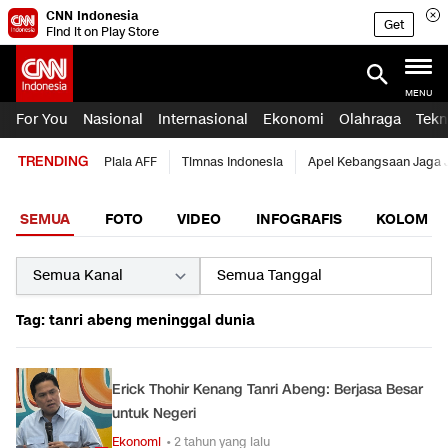
CNN Indonesia
Get
Find it on Play Store
MENU
For You
Nasional
Internasional
Ekonomi
Olahraga
Tekn
TRENDING
Piala AFF
Timnas Indonesia
Apel Kebangsaan Jaga 
SEMUA
FOTO
VIDEO
INFOGRAFIS
KOLOM
Tag: tanri abeng meninggal dunia
Erick Thohir Kenang Tanri Abeng: Berjasa Besar
untuk Negeri
Ekonomi
• 2 tahun yang lalu