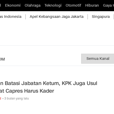
l
Ekonomi
Olahraga
Teknologi
Otomotif
Hiburan
Gaya 
as Indonesia
Apel Kebangsaan Jaga Jakarta
Singapura
OM
in Batasi Jabatan Ketum, KPK Juga Usul
at Capres Harus Kader
l
• 3 bulan yang lalu