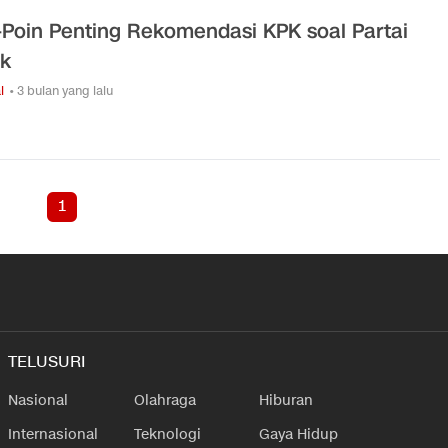
-Poin Penting Rekomendasi KPK soal Partai
ik
l
• 3 bulan yang lalu
1
TELUSURI
Nasional
Olahraga
Hiburan
Internasional
Teknologi
Gaya Hidup