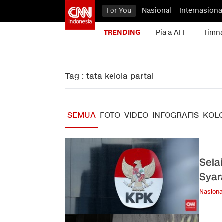
For You
Nasional
Internasiona
TRENDING
Piala AFF
Timn
Tag : tata kelola partai
SEMUA
FOTO
VIDEO
INFOGRAFIS
KOL
Sela
Syar
Nasiona