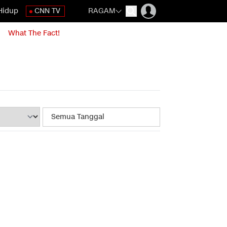
Hidup
CNN TV
RAGAM
What The Fact!