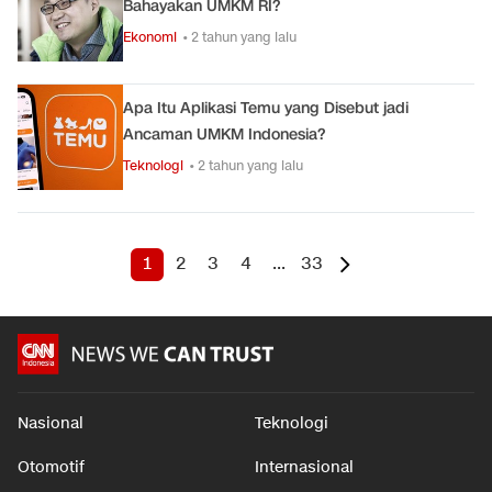
Bahayakan UMKM RI?
Ekonomi
• 2 tahun yang lalu
Apa Itu Aplikasi Temu yang Disebut jadi
Ancaman UMKM Indonesia?
Teknologi
• 2 tahun yang lalu
1
2
3
4
...
33
Nasional
Teknologi
Otomotif
Internasional