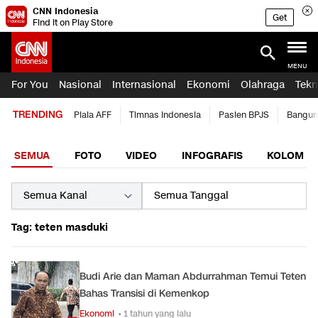
CNN Indonesia
Get
Find it on Play Store
MENU
For You
Nasional
Internasional
Ekonomi
Olahraga
Tekn
TRENDING
Piala AFF
Timnas Indonesia
Pasien BPJS
Bangun
SEMUA
FOTO
VIDEO
INFOGRAFIS
KOLOM
Tag: teten masduki
Budi Arie dan Maman Abdurrahman Temui Teten
Bahas Transisi di Kemenkop
Ekonomi
• 1 tahun yang lalu