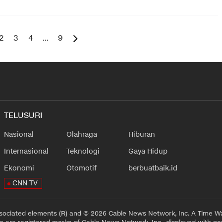
2
3
4
...
9
TELUSURI
Nasional
Olahraga
Hiburan
Internasional
Teknologi
Gaya Hidup
Ekonomi
Otomotif
berbuatbaik.id
CNN TV
sociated elements (R) and © 2026 Cable News Network, Inc. A Time Wa