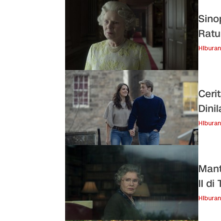
Sino
Ratu 
Hiburan
Ceri
Dini
Hiburan
Mant
II d
Hiburan