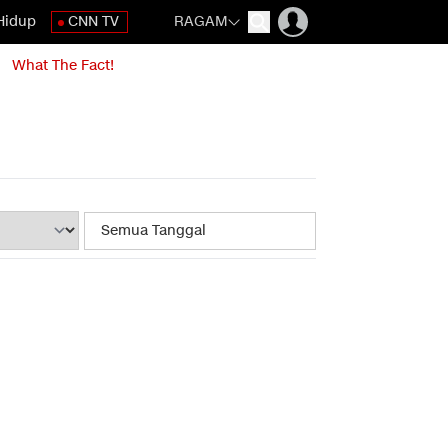
Hidup
CNN TV
RAGAM
What The Fact!