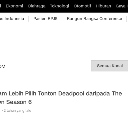
l
Ekonomi
Olahraga
Teknologi
Otomotif
Hiburan
Gaya 
as Indonesia
Pasien BPJS
Bangun Bangsa Conference
OM
iam Lebih Pilih Tonton Deadpool daripada The
n Season 6
• 2 tahun yang lalu