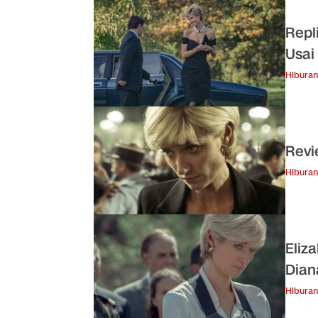
Repl
Usai
Hiburan
Revi
Hiburan
Eliz
Dian
Hiburan