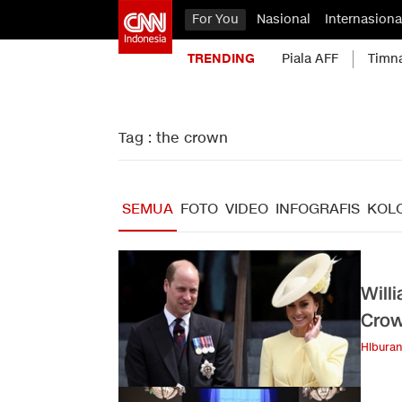
For You
Nasional
Internasiona
TRENDING
Piala AFF
Timn
Tag : the crown
SEMUA
FOTO
VIDEO
INFOGRAFIS
KOL
Will
Crow
Hiburan