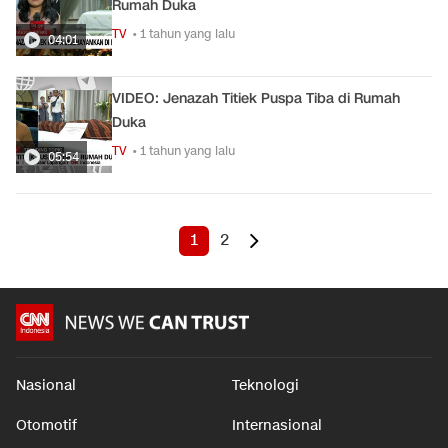
Rumah Duka
TV
• 1 tahun yang lalu
04:01
VIDEO: Jenazah Titiek Puspa Tiba di Rumah
Duka
TV
• 1 tahun yang lalu
05:54
1
2
Nasional
Teknologi
Otomotif
Internasional