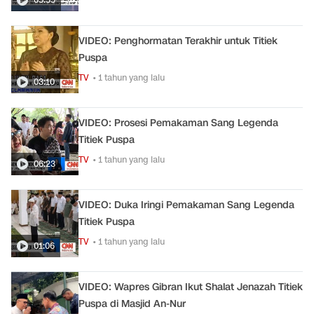
VIDEO: Penghormatan Terakhir untuk Titiek
Puspa
TV
• 1 tahun yang lalu
03:10
VIDEO: Prosesi Pemakaman Sang Legenda
Titiek Puspa
TV
• 1 tahun yang lalu
06:23
VIDEO: Duka Iringi Pemakaman Sang Legenda
Titiek Puspa
TV
• 1 tahun yang lalu
01:06
VIDEO: Wapres Gibran Ikut Shalat Jenazah Titiek
Puspa di Masjid An-Nur