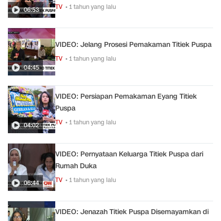
TV
• 1 tahun yang lalu
06:53
VIDEO: Jelang Prosesi Pemakaman Titiek Puspa
TV
• 1 tahun yang lalu
04:45
VIDEO: Persiapan Pemakaman Eyang Titiek
Puspa
TV
• 1 tahun yang lalu
04:02
VIDEO: Pernyataan Keluarga Titiek Puspa dari
Rumah Duka
TV
• 1 tahun yang lalu
06:44
VIDEO: Jenazah Titiek Puspa Disemayamkan di