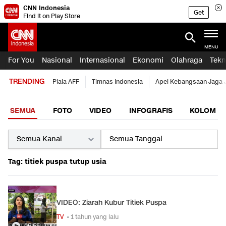
CNN Indonesia
Get
Find it on Play Store
MENU
For You
Nasional
Internasional
Ekonomi
Olahraga
Tekn
TRENDING
Piala AFF
Timnas Indonesia
Apel Kebangsaan Jaga 
SEMUA
FOTO
VIDEO
INFOGRAFIS
KOLOM
Tag: titiek puspa tutup usia
VIDEO: Ziarah Kubur Titiek Puspa
TV
• 1 tahun yang lalu
05:55