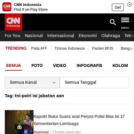
CNN Indonesia
Get
Find it on Play Store
MENU
For You
Nasional
Internasional
Ekonomi
Olahraga
Tekn
TRENDING
Piala AFF
Timnas Indonesia
Pasien BPJS
Bangun
SEMUA
FOTO
VIDEO
INFOGRAFIS
KOLOM
Tag: tni-polri isi jabatan asn
Kapolri Buka Suara soal Perpol Polisi Bisa Isi 17
Kementerian-Lembaga
Nasional
• 7 bulan yang lalu