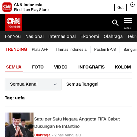
CNN Indonesia
Get
Find it on Play Store
MENU
For You
Nasional
Internasional
Ekonomi
Olahraga
Tekn
TRENDING
Piala AFF
Timnas Indonesia
Pasien BPJS
Bangun
SEMUA
FOTO
VIDEO
INFOGRAFIS
KOLOM
Tag: uefa
Satu per Satu Negara Anggota FIFA Cabut
Dukungan ke Infantino
Olahraga
• 2 hari yang lalu