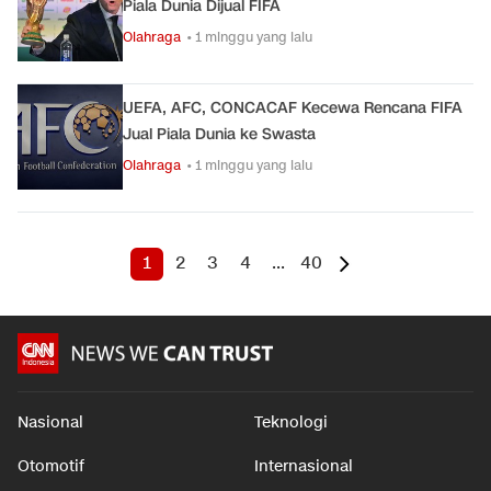
Piala Dunia Dijual FIFA
Olahraga
• 1 minggu yang lalu
UEFA, AFC, CONCACAF Kecewa Rencana FIFA
Jual Piala Dunia ke Swasta
Olahraga
• 1 minggu yang lalu
1
2
3
4
...
40
Nasional
Teknologi
Otomotif
Internasional