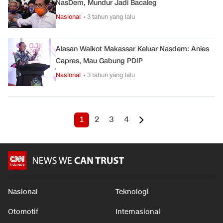
NasDem, Mundur Jadi Bacaleg
Nasional
• 3 tahun yang lalu
Alasan Walkot Makassar Keluar Nasdem: Anies
Capres, Mau Gabung PDIP
Nasional
• 3 tahun yang lalu
1
2
3
4
Nasional
Teknologi
Otomotif
Internasional