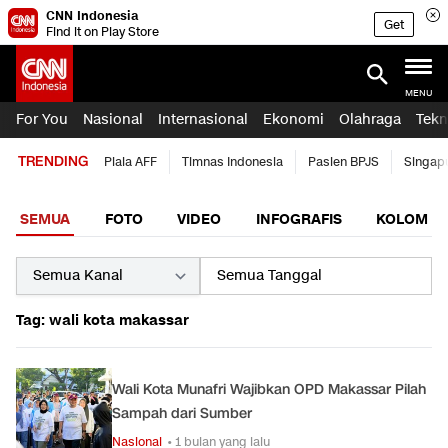
CNN Indonesia
Get
Find it on Play Store
MENU
For You
Nasional
Internasional
Ekonomi
Olahraga
Tekn
TRENDING
Piala AFF
Timnas Indonesia
Pasien BPJS
Singap
SEMUA
FOTO
VIDEO
INFOGRAFIS
KOLOM
Tag: wali kota makassar
Wali Kota Munafri Wajibkan OPD Makassar Pilah
Sampah dari Sumber
Nasional
• 1 bulan yang lalu