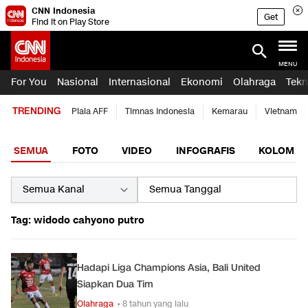
CNN Indonesia
Get
Find it on Play Store
MENU
For You
Nasional
Internasional
Ekonomi
Olahraga
Tekn
TRENDING
Piala AFF
Timnas Indonesia
Kemarau
Vietnam
SEMUA
FOTO
VIDEO
INFOGRAFIS
KOLOM
Tag: widodo cahyono putro
Hadapi Liga Champions Asia, Bali United
Siapkan Dua Tim
Olahraga
• 8 tahun yang lalu