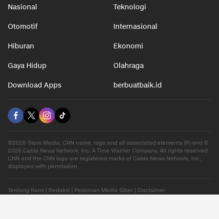
Nasional
Teknologi
Otomotif
Internasional
Hiburan
Ekonomi
Gaya Hidup
Olahraga
Download Apps
berbuatbaik.id
©2026 Trans Media, CNN name, logo and all associated elements (R) and ©
2026 Cable News Network, Inc. A Time Warner Company. All rights reserved.
CNN and the CNN logo are registered marks of Cable News Network, Inc.,
displayed with permission.
Tentang Kami
|
Redaksi
|
Pedoman Media Siber
|
Disclaimer