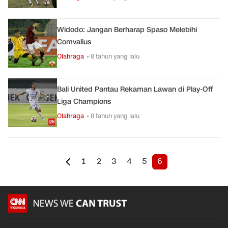
Widodo: Jangan Berharap Spaso Melebihi
Comvalius
Olahraga
• 8 tahun yang lalu
Bali United Pantau Rekaman Lawan di Play-Off
Liga Champions
Olahraga
• 8 tahun yang lalu
1
2
3
4
5
6