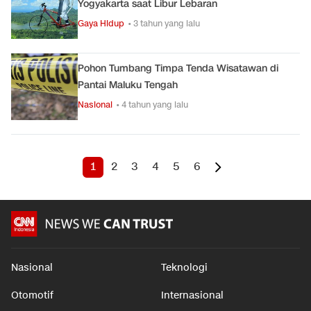
Yogyakarta saat Libur Lebaran
Gaya Hidup
• 3 tahun yang lalu
Pohon Tumbang Timpa Tenda Wisatawan di
Pantai Maluku Tengah
Nasional
• 4 tahun yang lalu
1
2
3
4
5
6
Nasional
Teknologi
Otomotif
Internasional