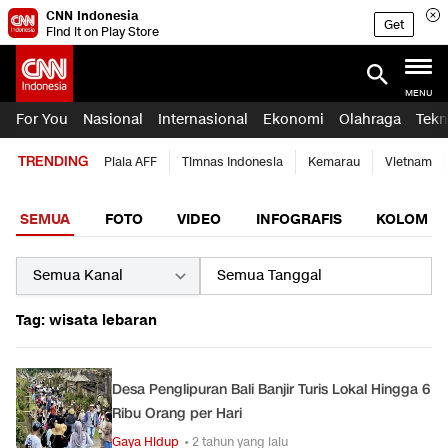
CNN Indonesia
Get
Find it on Play Store
MENU
For You
Nasional
Internasional
Ekonomi
Olahraga
Tekn
TRENDING
Piala AFF
Timnas Indonesia
Kemarau
Vietnam
SEMUA
FOTO
VIDEO
INFOGRAFIS
KOLOM
Tag: wisata lebaran
Desa Penglipuran Bali Banjir Turis Lokal Hingga 6
Ribu Orang per Hari
Gaya Hidup
• 2 tahun yang lalu