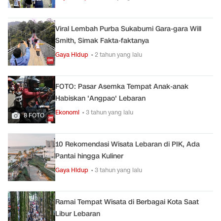
Viral Lembah Purba Sukabumi Gara-gara Will
Smith, Simak Fakta-faktanya
Gaya Hidup
• 2 tahun yang lalu
FOTO: Pasar Asemka Tempat Anak-anak
Habiskan 'Angpao' Lebaran
Ekonomi
• 3 tahun yang lalu
8 FOTO
10 Rekomendasi Wisata Lebaran di PIK, Ada
Pantai hingga Kuliner
Gaya Hidup
• 3 tahun yang lalu
Ramai Tempat Wisata di Berbagai Kota Saat
Libur Lebaran