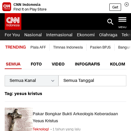
CNN Indonesia
Get
Find it on Play Store
MENU
For You
Nasional
Internasional
Ekonomi
Olahraga
Tekn
TRENDING
Piala AFF
Timnas Indonesia
Pasien BPJS
Bangun
SEMUA
FOTO
VIDEO
INFOGRAFIS
KOLOM
Tag: yesus kristus
Pakar Bongkar Bukti Arkeologis Keberadaan
Yesus Kristus
Teknologi
• 1 tahun yang lalu