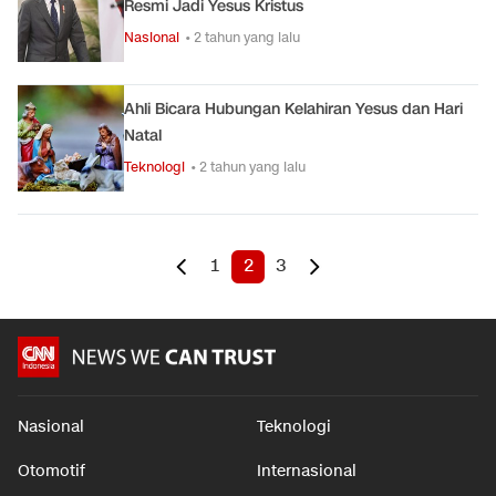
Resmi Jadi Yesus Kristus
Nasional
• 2 tahun yang lalu
Ahli Bicara Hubungan Kelahiran Yesus dan Hari
Natal
Teknologi
• 2 tahun yang lalu
1
2
3
Nasional
Teknologi
Otomotif
Internasional