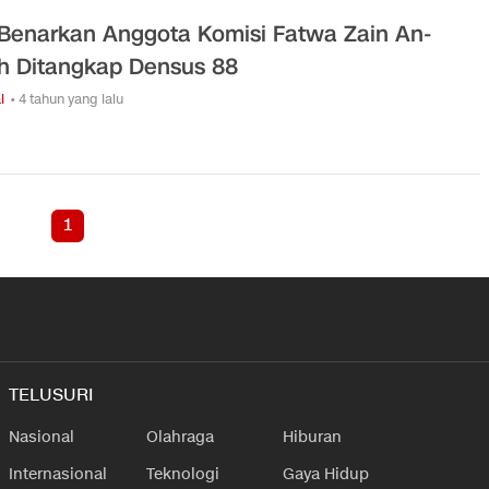
Benarkan Anggota Komisi Fatwa Zain An-
h Ditangkap Densus 88
l
• 4 tahun yang lalu
1
TELUSURI
Nasional
Olahraga
Hiburan
Internasional
Teknologi
Gaya Hidup