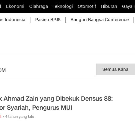
l
Ekonomi
Olahraga
Teknologi
Otomotif
Hiburan
Gaya 
as Indonesia
Pasien BPJS
Bangun Bangsa Conference
OM
k Ahmad Zain yang Dibekuk Densus 88:
or Syariah, Pengurus MUI
l
• 4 tahun yang lalu