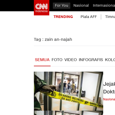
For You
Nasional
Internasiona
TRENDING
Piala AFF
Timn
Tag : zain an-najah
SEMUA
FOTO
VIDEO
INFOGRAFIS
KOL
Jeja
Dokt
Nasiona