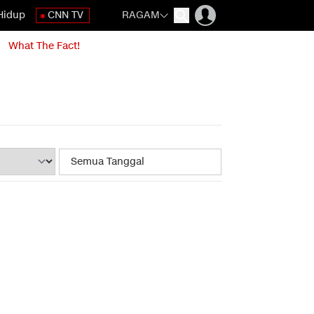
Hidup
CNN TV
RAGAM
What The Fact!