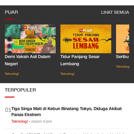
PIJAR
LIHAT SEMUA
Demi Vaksin Asli Dalam
Tidur Panjang Sesar
Seribu J
Negeri
Lembang
Teknologi
Teknologi
Teknologi
TERPOPULER
Tiga Singa Mati di Kebun Binatang Tokyo, Diduga Akibat
0
1
Panas Ekstrem
Teknologi
•
dalam 4 jam