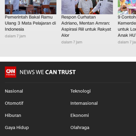
Pemerintah Bakal Ramu
Respon Curhatan
9 Conto
Ulang 3 Mata Pelajaran di
Adriano, Mentan Amran:
Kemerde
Indonesia
Aspirasi Riil untuk Rakyat
untuk L
Alor
Anak HUT
dalam 7 jam
dalam 7 jam
dalam 7 j
Nasional
Teknologi
Otomotif
Internasional
Hiburan
Ekonomi
Gaya Hidup
Olahraga