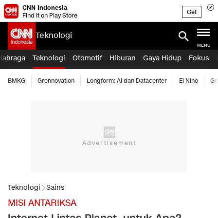
CNN Indonesia
Get
Find it on Play Store
Teknologi
MENU
lahraga
Teknologi
Otomotif
Hiburan
Gaya Hidup
Fokus
BMKG
Grennovation
Longform: AI dan Datacenter
El Nino
Ge
Teknologi
Sains
MISI ANTARIKSA