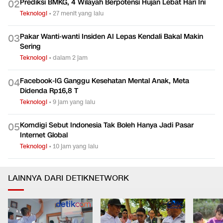
Prediksi BMKG, 4 Wilayah Berpotensi Hujan Lebat Hari Ini
0
2
Teknologi
•
27 menit yang lalu
Pakar Wanti-wanti Insiden AI Lepas Kendali Bakal Makin
0
3
Sering
Teknologi
•
dalam 2 jam
Facebook-IG Ganggu Kesehatan Mental Anak, Meta
0
4
Didenda Rp16,8 T
Teknologi
•
9 jam yang lalu
Komdigi Sebut Indonesia Tak Boleh Hanya Jadi Pasar
0
5
Internet Global
Teknologi
•
10 jam yang lalu
LAINNYA DARI DETIKNETWORK