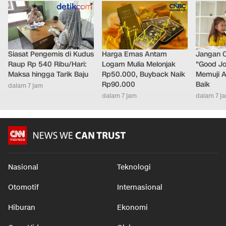
Siasat Pengemis di Kudus
Harga Emas Antam
Jangan 
Raup Rp 540 Ribu/Hari:
Logam Mulia Melonjak
"Good Jo
Maksa hingga Tarik Baju
Rp50.000, Buyback Naik
Memuji A
Rp90.000
Baik
dalam 7 jam
dalam 7 jam
dalam 7 j
Nasional
Teknologi
Otomotif
Internasional
Hiburan
Ekonomi