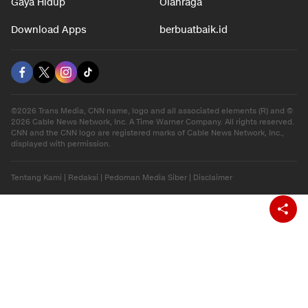
Gaya Hidup
Olahraga
Download Apps
berbuatbaik.id
©2026 Trans Media, CNN name, logo and all associated elements (R) and ©
2026 Cable News Network, Inc. A Time Warner Company. All rights reserved.
CNN and the CNN logo are registered marks of Cable News Network, Inc.,
displayed with permission.
Tentang Kami
|
Redaksi
|
Pedoman Media Siber
|
Disclaimer