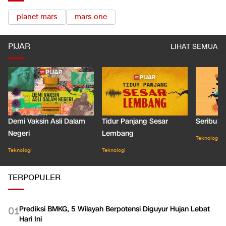
planet mars
mars one
PIJAR
LIHAT SEMUA
Demi Vaksin Asli Dalam
Tidur Panjang Sesar
Seribu J
Negeri
Lembang
Teknologi
Teknologi
Teknologi
TERPOPULER
Prediksi BMKG, 5 Wilayah Berpotensi Diguyur Hujan Lebat
0
1
Hari Ini