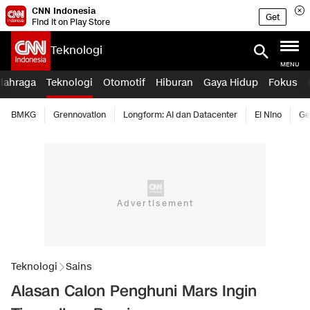
CNN Indonesia
Get
Find it on Play Store
Teknologi
MENU
lahraga
Teknologi
Otomotif
Hiburan
Gaya Hidup
Fokus
BMKG
Grennovation
Longform: AI dan Datacenter
El Nino
Ge
Teknologi
Sains
Alasan Calon Penghuni Mars Ingin