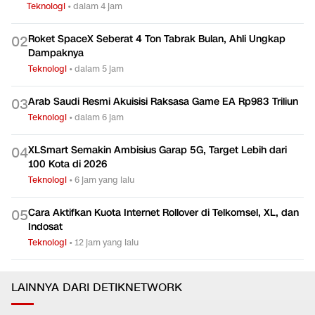
Teknologi
•
dalam 4 jam
Roket SpaceX Seberat 4 Ton Tabrak Bulan, Ahli Ungkap
0
2
Dampaknya
Teknologi
•
dalam 5 jam
Arab Saudi Resmi Akuisisi Raksasa Game EA Rp983 Triliun
0
3
Teknologi
•
dalam 6 jam
XLSmart Semakin Ambisius Garap 5G, Target Lebih dari
0
4
100 Kota di 2026
Teknologi
•
6 jam yang lalu
Cara Aktifkan Kuota Internet Rollover di Telkomsel, XL, dan
0
5
Indosat
Teknologi
•
12 jam yang lalu
LAINNYA DARI DETIKNETWORK