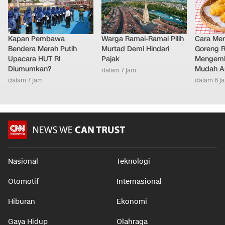
Kapan Pembawa
Warga Ramai-Ramai Pilih
Cara Me
Bendera Merah Putih
Murtad Demi Hindari
Goreng 
Upacara HUT RI
Pajak
Mengemb
Diumumkan?
Mudah An
dalam 7 jam
dalam 7 jam
dalam 6 j
Nasional
Teknologi
Otomotif
Internasional
Hiburan
Ekonomi
Gaya Hidup
Olahraga