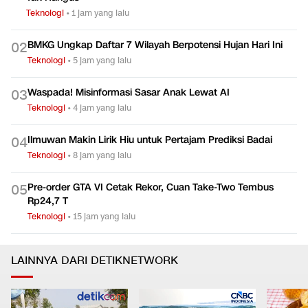
Teknologi
•
1 jam yang lalu
BMKG Ungkap Daftar 7 Wilayah Berpotensi Hujan Hari Ini
0
2
Teknologi
•
5 jam yang lalu
Waspada! Misinformasi Sasar Anak Lewat AI
0
3
Teknologi
•
4 jam yang lalu
Ilmuwan Makin Lirik Hiu untuk Pertajam Prediksi Badai
0
4
Teknologi
•
8 jam yang lalu
Pre-order GTA VI Cetak Rekor, Cuan Take-Two Tembus
0
5
Rp24,7 T
Teknologi
•
15 jam yang lalu
LAINNYA DARI DETIKNETWORK