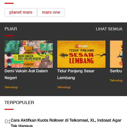
planet mars
mars one
PIJAR
LIHAT SEMUA
Demi Vaksin Asli Dalam
Tidur Panjang Sesar
Seribu J
Negeri
Lembang
Teknologi
Teknologi
Teknologi
TERPOPULER
Cara Aktifkan Kuota Rollover di Telkomsel, XL, Indosat Agar
0
1
Tak Hangus