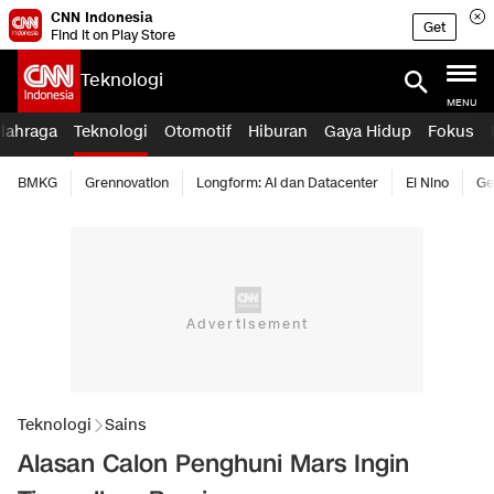
CNN Indonesia
Get
Find it on Play Store
Teknologi
MENU
lahraga
Teknologi
Otomotif
Hiburan
Gaya Hidup
Fokus
BMKG
Grennovation
Longform: AI dan Datacenter
El Nino
Ge
Teknologi
Sains
Alasan Calon Penghuni Mars Ingin