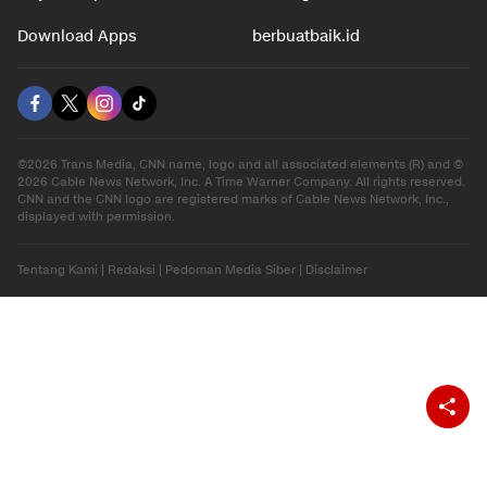
Download Apps
berbuatbaik.id
©2026 Trans Media, CNN name, logo and all associated elements (R) and ©
2026 Cable News Network, Inc. A Time Warner Company. All rights reserved.
CNN and the CNN logo are registered marks of Cable News Network, Inc.,
displayed with permission.
Tentang Kami
|
Redaksi
|
Pedoman Media Siber
|
Disclaimer