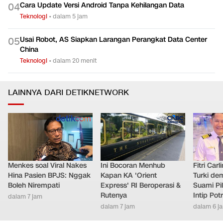
Cara Update Versi Android Tanpa Kehilangan Data
0
4
Teknologi
•
dalam 5 jam
Usai Robot, AS Siapkan Larangan Perangkat Data Center
0
5
China
Teknologi
•
dalam 20 menit
LAINNYA DARI DETIKNETWORK
Menkes soal Viral Nakes
Ini Bocoran Menhub
Fitri Car
Hina Pasien BPJS: Nggak
Kapan KA 'Orient
Turki de
Boleh Nirempati
Express' RI Beroperasi &
Suami Pil
Rutenya
Intip Pot
dalam 7 jam
dalam 7 jam
dalam 6 j