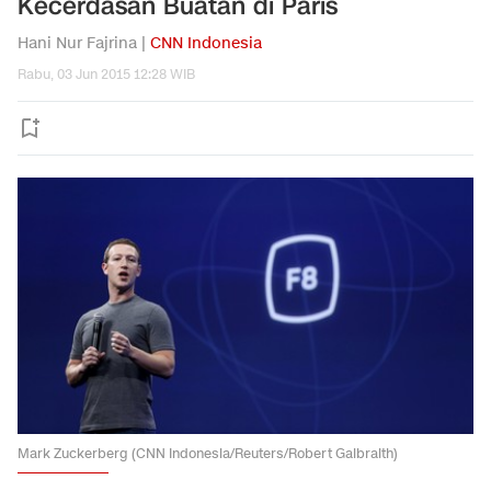
Kecerdasan Buatan di Paris
Hani Nur Fajrina |
CNN Indonesia
Rabu, 03 Jun 2015 12:28 WIB
Mark Zuckerberg (CNN Indonesia/Reuters/Robert Galbraith)