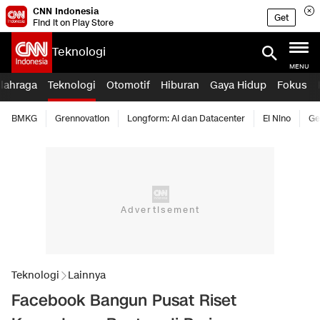
CNN Indonesia
Get
Find it on Play Store
Teknologi
MENU
lahraga
Teknologi
Otomotif
Hiburan
Gaya Hidup
Fokus
BMKG
Grennovation
Longform: AI dan Datacenter
El Nino
Ge
Teknologi
Lainnya
Facebook Bangun Pusat Riset