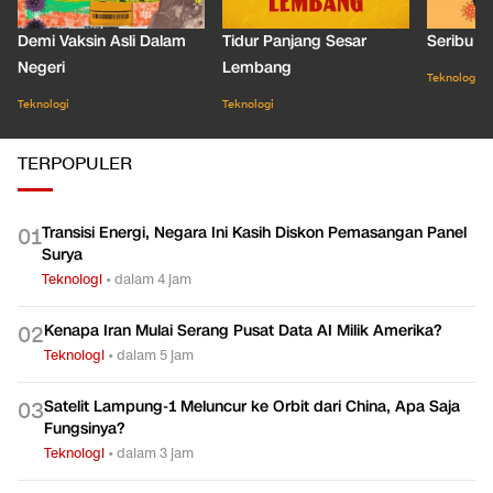
Demi Vaksin Asli Dalam
Tidur Panjang Sesar
Seribu J
Negeri
Lembang
Teknologi
Teknologi
Teknologi
TERPOPULER
Transisi Energi, Negara Ini Kasih Diskon Pemasangan Panel
0
1
Surya
Teknologi
•
dalam 4 jam
Kenapa Iran Mulai Serang Pusat Data AI Milik Amerika?
0
2
Teknologi
•
dalam 5 jam
Satelit Lampung-1 Meluncur ke Orbit dari China, Apa Saja
0
3
Fungsinya?
Teknologi
•
dalam 3 jam