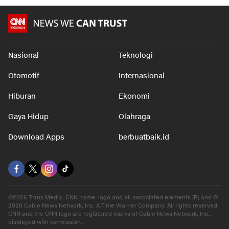
Nasional
Teknologi
Otomotif
Internasional
Hiburan
Ekonomi
Gaya Hidup
Olahraga
Download Apps
berbuatbaik.id
©2026 Trans Media, CNN name, logo and all associated elements (R) and ©
2026 Cable News Network, Inc. A Time Warner Company. All rights reserved.
CNN and the CNN logo are registered marks of Cable News Network, Inc.,
displayed with permission.