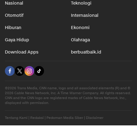
Nasional
Teknologi
Otomotif
Internasional
Hiburan
Ekonomi
Gaya Hidup
Olahraga
Download Apps
berbuatbaik.id
©2026 Trans Media, CNN name, logo and all associated elements (R) and ©
2026 Cable News Network, Inc. A Time Warner Company. All rights reserved.
CNN and the CNN logo are registered marks of Cable News Network, Inc.,
displayed with permission.
Tentang Kami
|
Redaksi
|
Pedoman Media Siber
|
Disclaimer