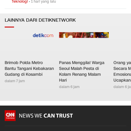
0
5
Teknologi
•
1 hari yang lalu
LAINNYA DARI DETIKNETWORK
Brimob Polda Metro
Panas Menggila! Warga
Orang y
Bantu Tangani Kebakaran
Seoul Malah Pesta di
Secara M
Gudang di Kosambi
Kolam Renang Malam
Emosiona
Hari
Ucapkan 
dalam 7 jam
dalam 6 jam
dalam 6 j