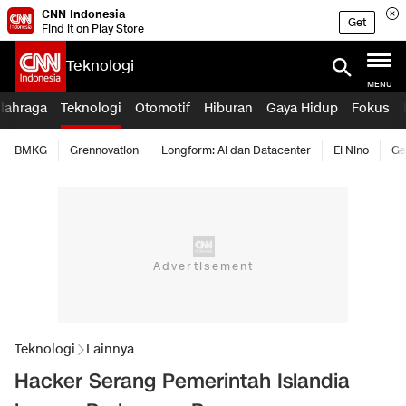
CNN Indonesia
Get
Find it on Play Store
Teknologi
MENU
lahraga
Teknologi
Otomotif
Hiburan
Gaya Hidup
Fokus
BMKG
Grennovation
Longform: AI dan Datacenter
El Nino
Ge
Teknologi
Lainnya
Hacker Serang Pemerintah Islandia