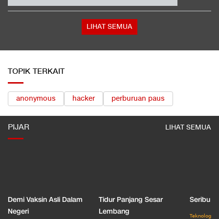
Ditutup
Persija vs Persib Digelar di Stadion Utama GBK
LIHAT SEMUA
TOPIK TERKAIT
anonymous
hacker
perburuan paus
PIJAR
LIHAT SEMUA
Demi Vaksin Asli Dalam
Tidur Panjang Sesar
Seribu J
Negeri
Lembang