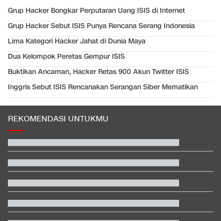
Grup Hacker Bongkar Perputaran Uang ISIS di Internet
Grup Hacker Sebut ISIS Punya Rencana Serang Indonesia
Lima Kategori Hacker Jahat di Dunia Maya
Dua Kelompok Peretas Gempur ISIS
Buktikan Ancaman, Hacker Retas 900 Akun Twitter ISIS
Inggris Sebut ISIS Rencanakan Serangan Siber Mematikan
REKOMENDASI UNTUKMU
EDUSPORTS: Beda Piala AFF dengan FIFA ASEAN Cup
Penampakan Ruang Penyimpanan Ratusan Senjata di Yayasan
Sekolah
Jusuf Hamka Borong 61 Land Cruiser FJ di GIIAS 2026
Jadwal Siaran Langsung Veda Ega di Moto3 Inggris 2026
Kebakaran Hutan Meluas di Bromo, Semua Akses Wisata