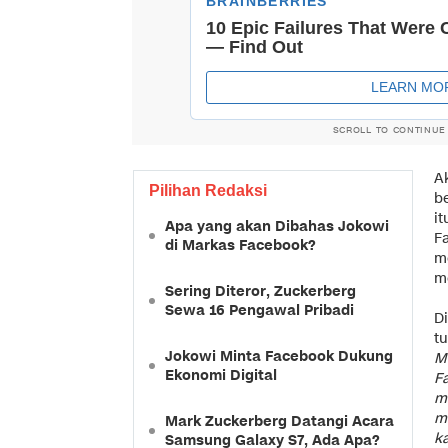
SCROLL TO CONTINUE
Ak
Pilihan Redaksi
b
it
Apa yang akan Dibahas Jokowi
F
di Markas Facebook?
me
m
Sering Diteror, Zuckerberg
Sewa 16 Pengawal Pribadi
D
tu
Jokowi Minta Facebook Dukung
Ma
Ekonomi Digital
F
m
m
Mark Zuckerberg Datangi Acara
k
Samsung Galaxy S7, Ada Apa?