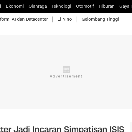
l
Ekonomi
Olahraga
Teknologi
Otomotif
Hiburan
Gaya 
form: AI dan Datacenter
El Nino
Gelombang Tinggi
er Jadi Incaran Simpatisan ISIS