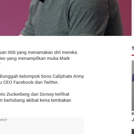
san ISIS yang menamakan diri mereka
deo yang menampilkan muka Mark
?
 diunggah kelompok Sons Caliphate Army
tu CEO Facebook dan Twitter.
oto Zuckerberg dan Dorsey terlihat
kan berlubang akibat kena tembakan
K
J
MENT