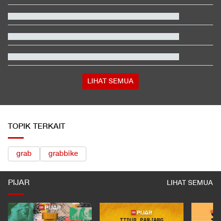
Beda Nasib Kashmir yang Dikelola India vs Pakistan Jadi
Sorotan
Jadwal Siaran Langsung MotoGP Inggris 2026 di Trans7
Pemerintah Bidik Pajak dari Juragan Kontrakan Tahun Depan
Hashim Djojohadikusumo Kukuhkan 20 Ormas Baru Kawal
Program Pemerintah
LIHAT SEMUA
TOPIK TERKAIT
grab
grabbike
PIJAR
LIHAT SEMUA