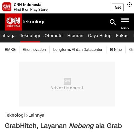
CNN Indonesia
Get
Find it on Play Store
Teknologi
MENU
lahraga
Teknologi
Otomotif
Hiburan
Gaya Hidup
Fokus
BMKG
Grennovation
Longform: AI dan Datacenter
El Nino
Ge
Teknologi
Lainnya
GrabHitch, Layanan
Nebeng
ala Grab