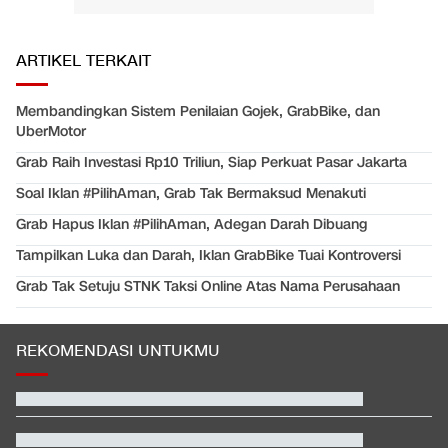
ARTIKEL TERKAIT
Membandingkan Sistem Penilaian Gojek, GrabBike, dan
UberMotor
Grab Raih Investasi Rp10 Triliun, Siap Perkuat Pasar Jakarta
Soal Iklan #PilihAman, Grab Tak Bermaksud Menakuti
Grab Hapus Iklan #PilihAman, Adegan Darah Dibuang
Tampilkan Luka dan Darah, Iklan GrabBike Tuai Kontroversi
Grab Tak Setuju STNK Taksi Online Atas Nama Perusahaan
REKOMENDASI UNTUKMU
EDUSPORTS: Beda Piala AFF dengan FIFA ASEAN Cup
Jadwal Siaran Langsung Veda Ega di Moto3 Inggris 2026