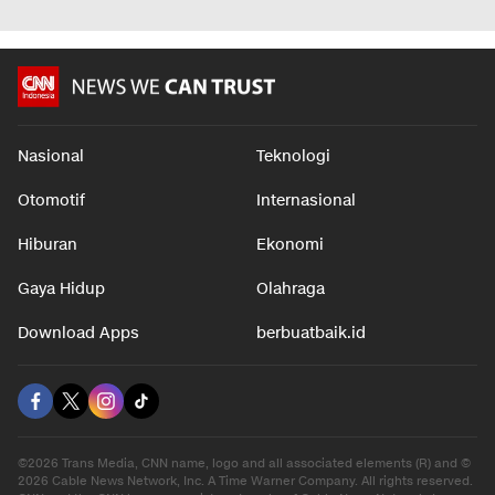
Nasional
Teknologi
Otomotif
Internasional
Hiburan
Ekonomi
Gaya Hidup
Olahraga
Download Apps
berbuatbaik.id
©2026 Trans Media, CNN name, logo and all associated elements (R) and ©