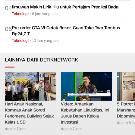
Ilmuwan Makin Lirik Hiu untuk Pertajam Prediksi Badai
0
4
Teknologi
•
6 jam yang lalu
Pre-order GTA VI Cetak Rekor, Cuan Take-Two Tembus
0
5
Rp24,7 T
Teknologi
•
13 jam yang lalu
LAINNYA DARI DETIKNETWORK
Hari Anak Nasional,
Video: Amankan
5 Potret
Komnas Anak Soroti
Kebutuhan Likuiditas, Ini
Marshand
Fenomena Bullying Sejak
Jurus Dapen Kelola
Didomina
Kelas 1 SD
Investasi
dalam 6 j
dalam 7 jam
dalam 7 jam