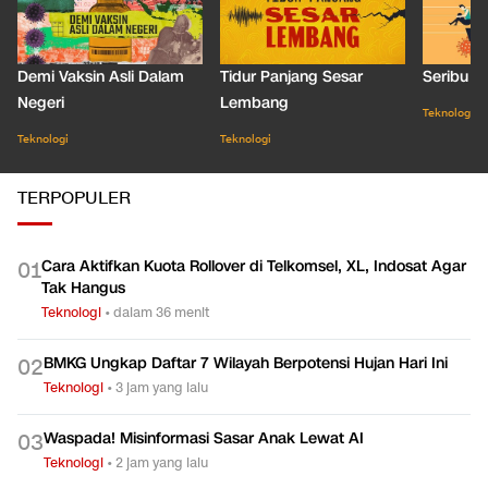
Demi Vaksin Asli Dalam
Tidur Panjang Sesar
Seribu J
Negeri
Lembang
Teknologi
Teknologi
Teknologi
TERPOPULER
Cara Aktifkan Kuota Rollover di Telkomsel, XL, Indosat Agar
0
1
Tak Hangus
Teknologi
•
dalam 36 menit
BMKG Ungkap Daftar 7 Wilayah Berpotensi Hujan Hari Ini
0
2
Teknologi
•
3 jam yang lalu
Waspada! Misinformasi Sasar Anak Lewat AI
0
3
Teknologi
•
2 jam yang lalu