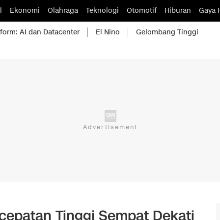
l
Ekonomi
Olahraga
Teknologi
Otomotif
Hiburan
Gaya 
form: AI dan Datacenter
El Nino
Gelombang Tinggi
cepatan Tinggi Sempat Dekati