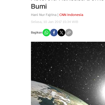
Bumi
Hani Nur Fajrina |
CNN Indonesia
Selasa, 10 Jan 2017 15:34 WIB
Bagikan: