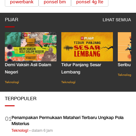
powerbank
ponsel bm
ponsel 4g lte
PIJAR
LIHAT SEMUA
Demi Vaksin Asli Dalam
Tidur Panjang Sesar
Seribu J
Negeri
Lembang
Teknologi
Teknologi
Teknologi
TERPOPULER
Penampakan Permukaan Matahari Terbaru Ungkap Pola
0
1
Misterius
Teknologi
•
dalam 6 jam