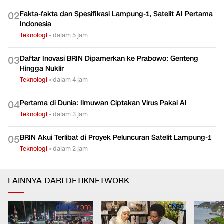
Fakta-fakta dan Spesifikasi Lampung-1, Satelit AI Pertama
0
2
Indonesia
Teknologi
•
dalam 5 jam
Daftar Inovasi BRIN Dipamerkan ke Prabowo: Genteng
0
3
Hingga Nuklir
Teknologi
•
dalam 4 jam
Pertama di Dunia: Ilmuwan Ciptakan Virus Pakai AI
0
4
Teknologi
•
dalam 3 jam
BRIN Akui Terlibat di Proyek Peluncuran Satelit Lampung-1
0
5
Teknologi
•
dalam 2 jam
LAINNYA DARI DETIKNETWORK