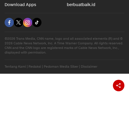
Download Apps
berbuatbaik.id
©2026 Trans Media, CNN name, logo and all associated elements (R) and ©
2026 Cable News Network, Inc. A Time Warner Company. All rights reserved.
CNN and the CNN logo are registered marks of Cable News Network, Inc.,
displayed with permission.
Tentang Kami
|
Redaksi
|
Pedoman Media Siber
|
Disclaimer