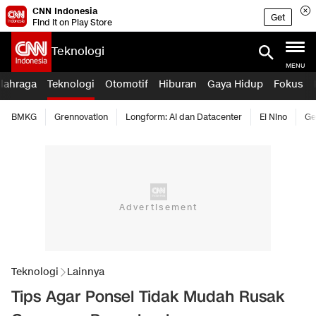
CNN Indonesia
Get
Find it on Play Store
Teknologi
MENU
lahraga
Teknologi
Otomotif
Hiburan
Gaya Hidup
Fokus
BMKG
Grennovation
Longform: AI dan Datacenter
El Nino
Ge
Teknologi
Lainnya
Tips Agar Ponsel Tidak Mudah Rusak