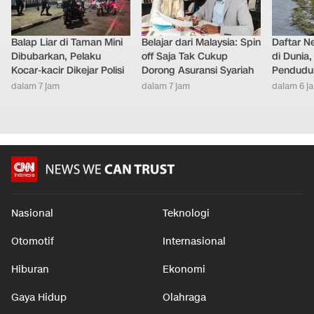
Balap Liar di Taman Mini
Belajar dari Malaysia: Spin
Daftar N
Dibubarkan, Pelaku
off Saja Tak Cukup
di Dunia
Kocar-kacir Dikejar Polisi
Dorong Asuransi Syariah
Pendudu
dalam 7 jam
dalam 7 jam
dalam 6 j
Nasional
Teknologi
Otomotif
Internasional
Hiburan
Ekonomi
Gaya Hidup
Olahraga