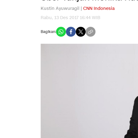
Kustin Ayuwuragil |
CNN Indonesia
Rabu, 13 Des 2017 16:44 WIB
Bagikan: