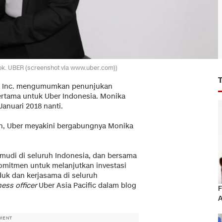
Dok. UBER (screenshot via www.uber.com))
es Inc. mengumumkan penunjukan
ertama untuk Uber Indonesia. Monika
Januari 2018 nanti.
n, Uber meyakini bergabungnya Monika
udi di seluruh Indonesia, dan bersama
omitmen untuk melanjutkan investasi
uk dan kerjasama di seluruh
ess officer
Uber Asia Pacific dalam blog
F
A
MENT