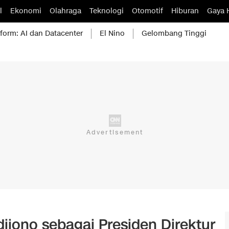
l
Ekonomi
Olahraga
Teknologi
Otomotif
Hiburan
Gaya 
form: AI dan Datacenter
El Nino
Gelombang Tinggi
ijono sebagai Presiden Direktur