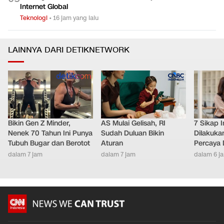
Internet Global
Teknologi
•
16 jam yang lalu
LAINNYA DARI DETIKNETWORK
Bikin Gen Z Minder,
AS Mulai Gelisah, RI
7 Sikap I
Nenek 70 Tahun Ini Punya
Sudah Duluan Bikin
Dilakuka
Tubuh Bugar dan Berotot
Aturan
Percaya D
dalam 7 jam
dalam 7 jam
dalam 6 j