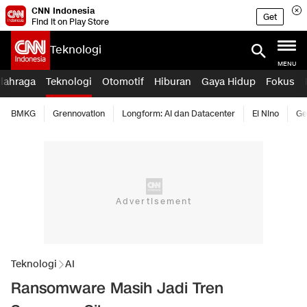
CNN Indonesia
Get
Find it on Play Store
Teknologi
MENU
lahraga
Teknologi
Otomotif
Hiburan
Gaya Hidup
Fokus
BMKG
Grennovation
Longform: AI dan Datacenter
El Nino
Ge
Teknologi
AI
Ransomware Masih Jadi Tren