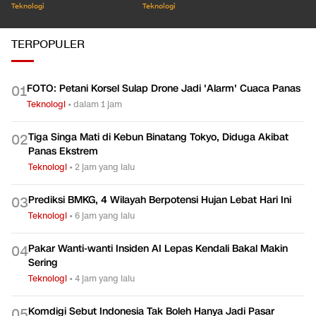
Teknologi
Teknologi
TERPOPULER
FOTO: Petani Korsel Sulap Drone Jadi 'Alarm' Cuaca Panas
0
1
Teknologi
•
dalam 1 jam
Tiga Singa Mati di Kebun Binatang Tokyo, Diduga Akibat
0
2
Panas Ekstrem
Teknologi
•
2 jam yang lalu
Prediksi BMKG, 4 Wilayah Berpotensi Hujan Lebat Hari Ini
0
3
Teknologi
•
6 jam yang lalu
Pakar Wanti-wanti Insiden AI Lepas Kendali Bakal Makin
0
4
Sering
Teknologi
•
4 jam yang lalu
Komdigi Sebut Indonesia Tak Boleh Hanya Jadi Pasar
0
5