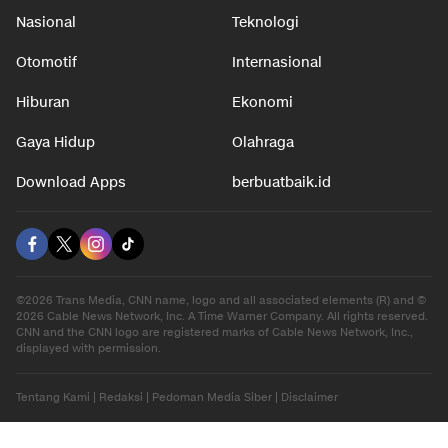
Nasional
Teknologi
Otomotif
Internasional
Hiburan
Ekonomi
Gaya Hidup
Olahraga
Download Apps
berbuatbaik.id
©2026 Trans Media, CNN name, logo and all associated elements (R) and ©
2026 Cable News Network, Inc. A Time Warner Company. All rights reserved.
CNN and the CNN logo are registered marks of Cable News Network, Inc.,
displayed with permission.
Tentang Kami
|
Redaksi
|
Pedoman Media Siber
|
Disclaimer