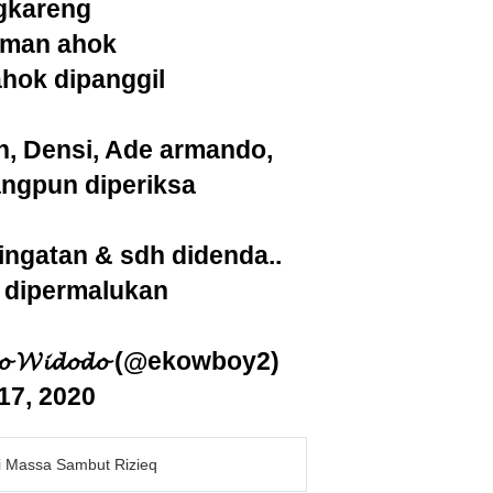
gkareng
teman ahok
ahok dipanggil
n, Densi, Ade armando,
angpun diperiksa
ingatan & sdh didenda..
 dipermalukan
𝓸 𝓦𝓲𝓭𝓸𝓭𝓸 (@ekowboy2)
17, 2020
si Massa Sambut Rizieq