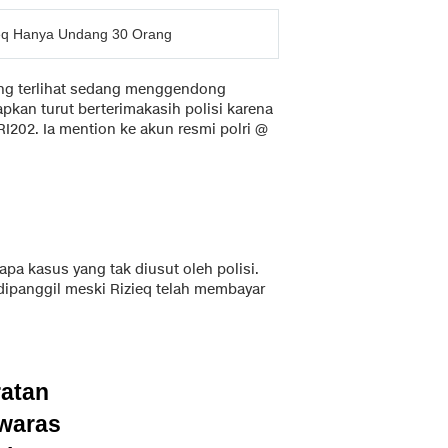
zieq Hanya Undang 30 Orang
ng terlihat sedang menggendong
kan turut berterimakasih polisi karena
202. Ia mention ke akun resmi polri @
a kasus yang tak diusut oleh polisi.
ipanggil meski Rizieq telah membayar
ratan
waras