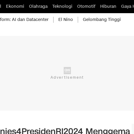
l
Ekonomi
Olahraga
Teknologi
Otomotif
Hiburan
Gaya 
form: AI dan Datacenter
El Nino
Gelombang Tinggi
 #Anies4PresidenRI2024 Menggema