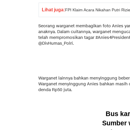
Lihat juga:
FPI Klaim Acara Nikahan Putri Ri
Seorang warganet membagikan foto Anies ya
anaknya. Dalam cuitannya, warganet mengucap
telah mempromosikan tagar #Anies4PresidenRI
@DivHumas_Polri.
Warganet lainnya bahkan menyinggung beberap
Warganet menyinggung Anies bahkan masih d
denda Rp50 juta.
Bus ka
Sumber 