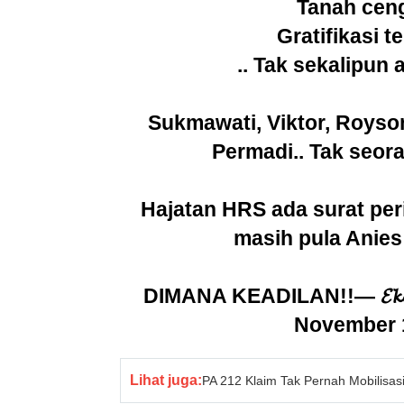
Tanah cen
Gratifikasi 
.. Tak sekalipun 
Sukmawati, Viktor, Royso
Permadi.. Tak seor
Hajatan HRS ada surat per
masih pula Anies
DIMANA KEADILAN!!
— 𝓔
November 
Lihat juga:
PA 212 Klaim Tak Pernah Mobilisa