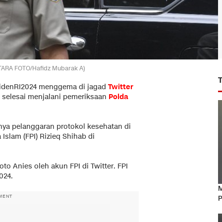
TARA FOTO/Hafidz Mubarak A)
sidenRI2024 menggema di jagad
Twitter
selesai menjalani pemeriksaan
Polda
nya pelanggaran protokol kesehatan di
Islam (FPI) Rizieq Shihab di
to Anies oleh akun FPI di Twitter. FPI
024.
M
MENT
P