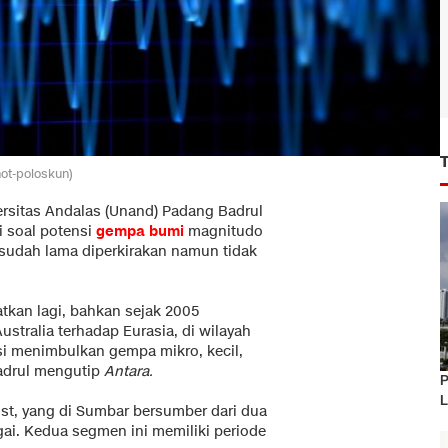
not-poloskun)
rsitas Andalas (Unand) Padang Badrul
 soal potensi
gempa bumi
magnitudo
 sudah lama diperkirakan namun tidak
atkan lagi, bahkan sejak 2005
tralia terhadap Eurasia, di wilayah
si menimbulkan gempa mikro, kecil,
Badrul mengutip
Antara.
P
L
ust, yang di Sumbar bersumber dari dua
ai. Kedua segmen ini memiliki periode