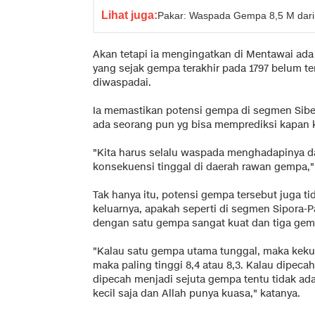
Lihat juga:
Pakar: Waspada Gempa 8,5 M dari 
Akan tetapi ia mengingatkan di Mentawai ada 
yang sejak gempa terakhir pada 1797 belum te
diwaspadai.
Ia memastikan potensi gempa di segmen Siberu
ada seorang pun yg bisa memprediksi kapan ke
"Kita harus selalu waspada menghadapinya da
konsekuensi tinggal di daerah rawan gempa,"
Tak hanya itu, potensi gempa tersebut juga ti
keluarnya, apakah seperti di segmen Sipora-
dengan satu gempa sangat kuat dan tiga gem
"Kalau satu gempa utama tunggal, maka kekua
maka paling tinggi 8,4 atau 8,3. Kalau dipecah 
dipecah menjadi sejuta gempa tentu tidak ada
kecil saja dan Allah punya kuasa," katanya.