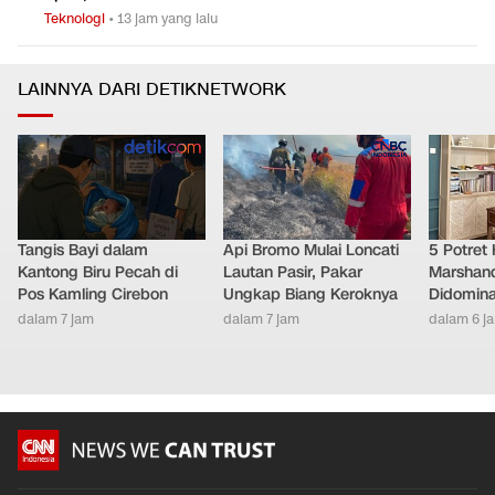
Teknologi
•
13 jam yang lalu
LAINNYA DARI DETIKNETWORK
Tangis Bayi dalam
Api Bromo Mulai Loncati
5 Potret
Kantong Biru Pecah di
Lautan Pasir, Pakar
Marshand
Pos Kamling Cirebon
Ungkap Biang Keroknya
Didomina
dalam 7 jam
dalam 7 jam
dalam 6 j