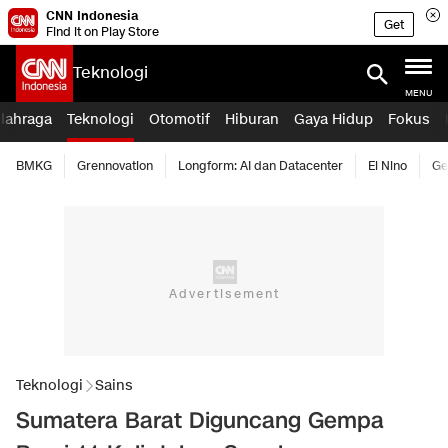
CNN Indonesia
Get
Find it on Play Store
Teknologi
MENU
lahraga
Teknologi
Otomotif
Hiburan
Gaya Hidup
Fokus
BMKG
Grennovation
Longform: AI dan Datacenter
El Nino
Ge
Teknologi
Sains
Sumatera Barat Diguncang Gempa