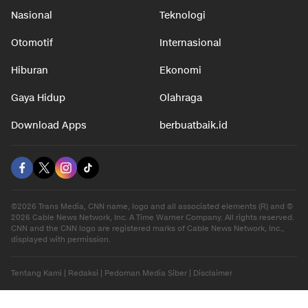
Nasional
Teknologi
Otomotif
Internasional
Hiburan
Ekonomi
Gaya Hidup
Olahraga
Download Apps
berbuatbaik.id
©2026 Trans Media, CNN name, logo and all associated elements (R) and ©
2026 Cable News Network, Inc. A Time Warner Company. All rights reserved.
CNN and the CNN logo are registered marks of Cable News Network, Inc.,
displayed with permission.
Tentang Kami
|
Redaksi
|
Pedoman Media Siber
|
Disclaimer