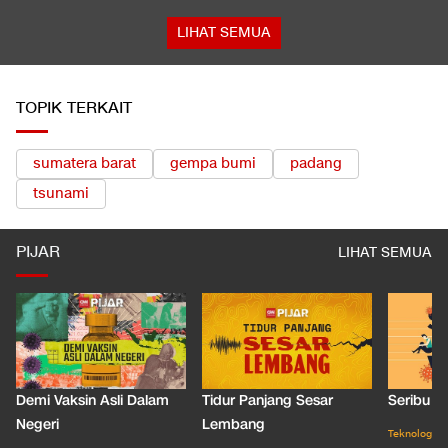
LIHAT SEMUA
TOPIK TERKAIT
sumatera barat
gempa bumi
padang
tsunami
PIJAR
LIHAT SEMUA
Demi Vaksin Asli Dalam
Tidur Panjang Sesar
Seribu J
Negeri
Lembang
Teknologi