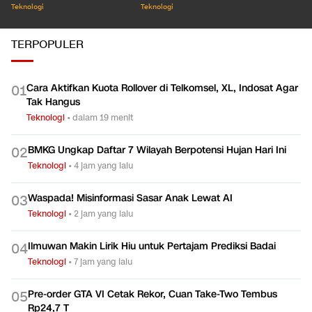
Teknologi
Teknologi
TERPOPULER
Cara Aktifkan Kuota Rollover di Telkomsel, XL, Indosat Agar
0
1
Tak Hangus
Teknologi
•
dalam 19 menit
BMKG Ungkap Daftar 7 Wilayah Berpotensi Hujan Hari Ini
0
2
Teknologi
•
4 jam yang lalu
Waspada! Misinformasi Sasar Anak Lewat AI
0
3
Teknologi
•
2 jam yang lalu
Ilmuwan Makin Lirik Hiu untuk Pertajam Prediksi Badai
0
4
Teknologi
•
7 jam yang lalu
Pre-order GTA VI Cetak Rekor, Cuan Take-Two Tembus
0
5
Rp24,7 T