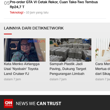
Pre-order GTA VI Cetak Rekor, Cuan Take-Two Tembus
0
5
Rp24,7 T
Teknologi
•
10 jam yang lalu
LAINNYA DARI DETIKNETWORK
Kata Menko Airlangga
Sampah Plastik Jadi
Cara Men
Usai 'Nyobain' Toyota
Paving, Dukung Target
Mertua d
Land Cruiser FJ
Pengurangan Limbah
dari Sik
dalam 7 jam
dalam 7 jam
dalam 7 j