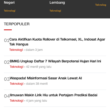
Negeri
Lembang
Teknologi
Teknologi
Teknologi
TERPOPULER
Cara Aktifkan Kuota Rollover di Telkomsel, XL, Indosat Agar
0
1
Tak Hangus
Teknologi
•
dalam 3 jam
BMKG Ungkap Daftar 7 Wilayah Berpotensi Hujan Hari Ini
0
2
Teknologi
•
42 menit yang lalu
Waspada! Misinformasi Sasar Anak Lewat AI
0
3
Teknologi
•
dalam 38 menit
Ilmuwan Makin Lirik Hiu untuk Pertajam Prediksi Badai
0
4
Teknologi
•
4 jam yang lalu