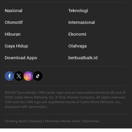
Nasional
Teknologi
Otomotif
Internasional
Hiburan
Ekonomi
Gaya Hidup
Olahraga
Download Apps
berbuatbaik.id
©2026 Trans Media, CNN name, logo and all associated elements (R) and ©
2026 Cable News Network, Inc. A Time Warner Company. All rights reserved.
CNN and the CNN logo are registered marks of Cable News Network, Inc.,
displayed with permission.
Tentang Kami
|
Redaksi
|
Pedoman Media Siber
|
Disclaimer