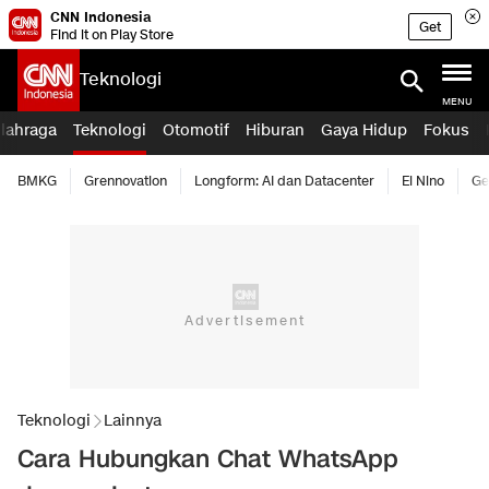
CNN Indonesia
Get
Find it on Play Store
Teknologi
MENU
lahraga
Teknologi
Otomotif
Hiburan
Gaya Hidup
Fokus
BMKG
Grennovation
Longform: AI dan Datacenter
El Nino
Ge
Teknologi
Lainnya
Cara Hubungkan Chat WhatsApp