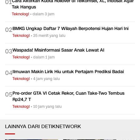
Cara Aktifkan Kuota Rollover di Telkomsel, XL, Indosat Agar
0
1
Tak Hangus
Teknologi
•
dalam 3 jam
BMKG Ungkap Daftar 7 Wilayah Berpotensi Hujan Hari Ini
0
2
Teknologi
•
35 menit yang lalu
Waspada! Misinformasi Sasar Anak Lewat AI
0
3
Teknologi
•
dalam 1 jam
Ilmuwan Makin Lirik Hiu untuk Pertajam Prediksi Badai
0
4
Teknologi
•
4 jam yang lalu
Pre-order GTA VI Cetak Rekor, Cuan Take-Two Tembus
0
5
Rp24,7 T
Teknologi
•
10 jam yang lalu
LAINNYA DARI DETIKNETWORK