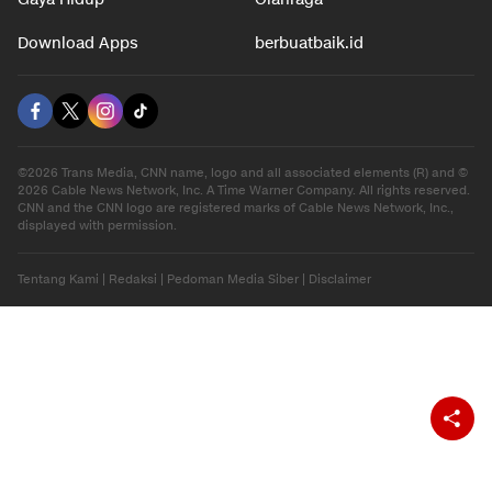
Download Apps
berbuatbaik.id
©2026 Trans Media, CNN name, logo and all associated elements (R) and ©
2026 Cable News Network, Inc. A Time Warner Company. All rights reserved.
CNN and the CNN logo are registered marks of Cable News Network, Inc.,
displayed with permission.
Tentang Kami
|
Redaksi
|
Pedoman Media Siber
|
Disclaimer