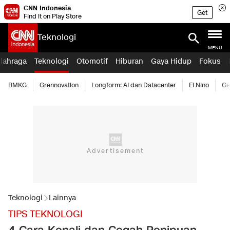
CNN Indonesia
Get
Find it on Play Store
Teknologi
MENU
lahraga
Teknologi
Otomotif
Hiburan
Gaya Hidup
Fokus
BMKG
Grennovation
Longform: AI dan Datacenter
El Nino
Ge
Teknologi
Lainnya
TIPS TEKNOLOGI