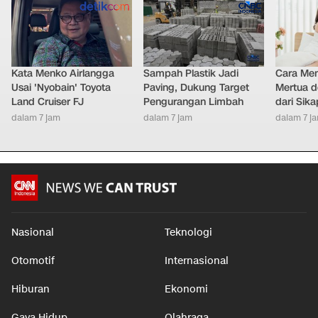
Kata Menko Airlangga
Sampah Plastik Jadi
Cara Men
Usai 'Nyobain' Toyota
Paving, Dukung Target
Mertua d
Land Cruiser FJ
Pengurangan Limbah
dari Sik
dalam 7 jam
dalam 7 jam
dalam 7 j
Nasional
Teknologi
Otomotif
Internasional
Hiburan
Ekonomi
Gaya Hidup
Olahraga