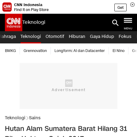
CNN Indonesia
Get
Find it on Play Store
Teknologi
MENU
lahraga
Teknologi
Otomotif
Hiburan
Gaya Hidup
Fokus
BMKG
Grennovation
Longform: AI dan Datacenter
El Nino
Ge
Teknologi
Sains
Hutan Alam Sumatera Barat Hilang 31