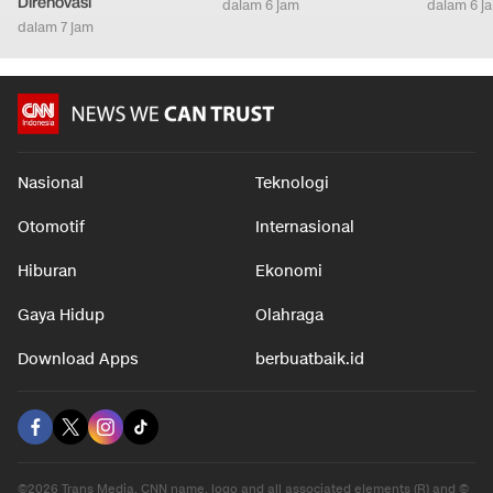
Direnovasi
dalam 6 jam
dalam 6 j
dalam 7 jam
Nasional
Teknologi
Otomotif
Internasional
Hiburan
Ekonomi
Gaya Hidup
Olahraga
Download Apps
berbuatbaik.id
©2026 Trans Media, CNN name, logo and all associated elements (R) and ©