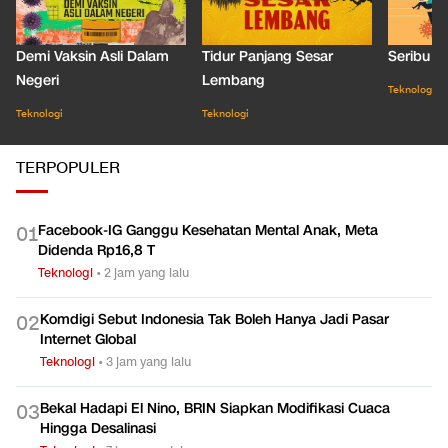
Demi Vaksin Asli Dalam
Tidur Panjang Sesar
Seribu J
Negeri
Lembang
Teknologi
Teknologi
Teknologi
TERPOPULER
Facebook-IG Ganggu Kesehatan Mental Anak, Meta
0
1
Didenda Rp16,8 T
Teknologi
•
2 jam yang lalu
Komdigi Sebut Indonesia Tak Boleh Hanya Jadi Pasar
0
2
Internet Global
Teknologi
•
3 jam yang lalu
Bekal Hadapi El Nino, BRIN Siapkan Modifikasi Cuaca
0
3
Hingga Desalinasi