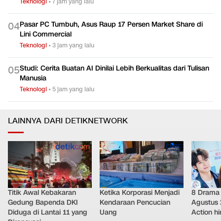
Teknologi
•
7 jam yang lalu
Pasar PC Tumbuh, Asus Raup 17 Persen Market Share di
0
4
Lini Commercial
Teknologi
•
3 jam yang lalu
Studi: Cerita Buatan AI Dinilai Lebih Berkualitas dari Tulisan
0
5
Manusia
Teknologi
•
5 jam yang lalu
LAINNYA DARI DETIKNETWORK
Titik Awal Kebakaran
Ketika Korporasi Menjadi
8 Drama 
Gedung Bapenda DKI
Kendaraan Pencucian
Agustus 
Diduga di Lantai 11 yang
Uang
Action h