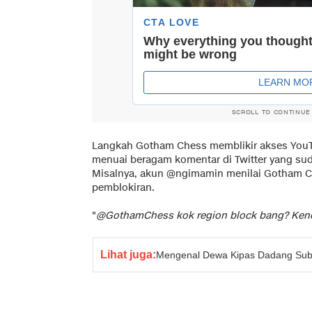
SCROLL TO CONTINUE
Langkah Gotham Chess memblikir akses YouT
menuai beragam komentar di Twitter yang sud
Misalnya, akun @ngimamin menilai Gotham C
pemblokiran.
"
@GothamChess kok region block bang? Ken
Lihat juga:
Mengenal Dewa Kipas Dadang Subur