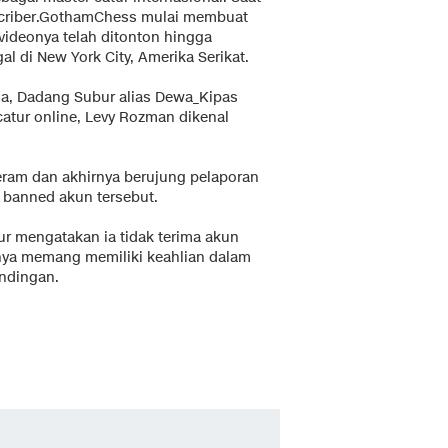
bscriber.GothamChess mulai membuat
videonya telah ditonton hingga
al di New York City, Amerika Serikat.
ia, Dadang Subur alias Dewa_Kipas
atur online, Levy Rozman dikenal
m dan akhirnya berujung pelaporan
banned akun tersebut.
ur mengatakan ia tidak terima akun
hnya memang memiliki keahlian dalam
ndingan.