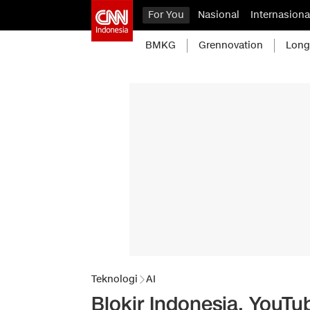
For You
Nasional
Internasiona
BMKG
Grennovation
Long
Teknologi
AI
Blokir Indonesia, YouT