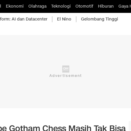
l
Ekonomi
Olahraga
Teknologi
Otomotif
Hiburan
Gaya 
form: AI dan Datacenter
El Nino
Gelombang Tinggi
ube Gotham Chess Masih Tak Bisa