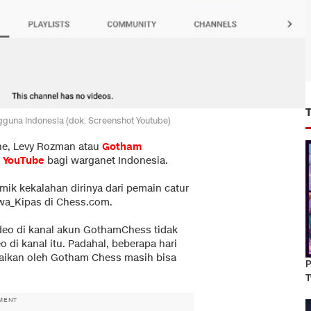
gguna Indonesia (dok. Screenshot Youtube)
ne, Levy Rozman atau
Gotham
l
YouTube
bagi warganet Indonesia.
emik kekalahan dirinya dari pemain catur
ewa_Kipas di Chess.com.
ideo di kanal akun GothamChess tidak
 di kanal itu. Padahal, beberapa hari
maikan oleh Gotham Chess masih bisa
P
T
MENT