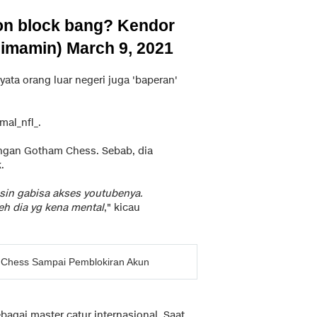
on block bang? Kendor
gimamin)
March 9, 2021
ata orang luar negeri juga 'baperan'
mal_nfl_.
ngan Gotham Chess. Sebab, dia
.
asin gabisa akses youtubenya.
eh dia yg kena mental
," kicau
mChess Sampai Pemblokiran Akun
agai master catur internasional. Saat