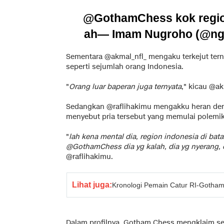
@GothamChess
kok regi
ah
— Imam Nugroho (@n
Sementara @akmal_nfl_ mengaku terkejut terny
seperti sejumlah orang Indonesia.
"
Orang luar baperan juga ternyata
," kicau @ak
Sedangkan @raflihakimu mengakku heran de
menyebut pria tersebut yang memulai polemik
"
lah kena mental dia, region indonesia di bat
@GothamChess dia yg kalah, dia yg nyerang, 
@raflihakimu.
Lihat juga:
Kronologi Pemain Catur RI-Gotha
Dalam profilnya, Gotham Chess mengklaim seb