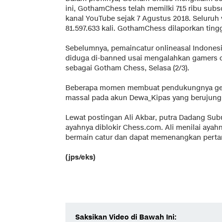
ini, GothamChess telah memilki 715 ribu su
kanal YouTube sejak 7 Agustus 2018. Seluruh 
81.597.633 kali. GothamChess dilaporkan tingg
Sebelumnya, pemaincatur onlineasal Indones
diduga di-banned usai mengalahkan gamers c
sebagai Gotham Chess, Selasa (2/3).
Beberapa momen membuat pendukungnya gera
massal pada akun Dewa_Kipas yang berujung 
Lewat postingan Ali Akbar, putra Dadang Sub
ayahnya diblokir Chess.com. Ali menilai aya
bermain catur dan dapat memenangkan perta
(jps/eks)
Saksikan Video di Bawah Ini: