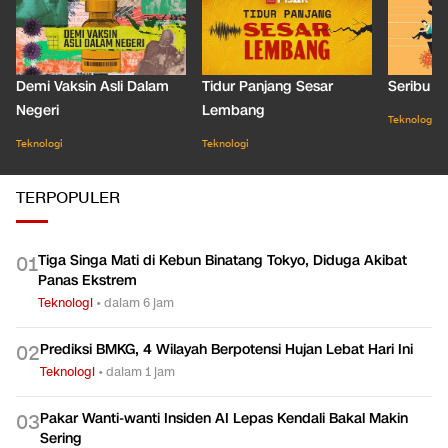
Demi Vaksin Asli Dalam
Tidur Panjang Sesar
Seribu J
Negeri
Lembang
Teknologi
Teknologi
Teknologi
TERPOPULER
Tiga Singa Mati di Kebun Binatang Tokyo, Diduga Akibat
0
1
Panas Ekstrem
Teknologi
•
dalam 6 jam
Prediksi BMKG, 4 Wilayah Berpotensi Hujan Lebat Hari Ini
0
2
Teknologi
•
dalam 1 jam
Pakar Wanti-wanti Insiden AI Lepas Kendali Bakal Makin
0
3
Sering