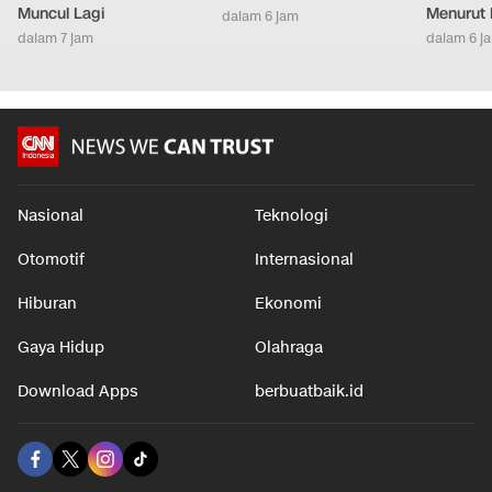
Muncul Lagi
Menurut 
dalam 6 jam
dalam 7 jam
dalam 6 j
Nasional
Teknologi
Otomotif
Internasional
Hiburan
Ekonomi
Gaya Hidup
Olahraga
Download Apps
berbuatbaik.id