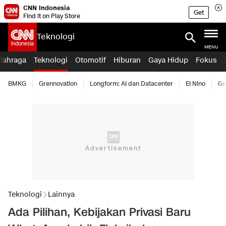
CNN Indonesia
Get
Find it on Play Store
Teknologi
MENU
lahraga
Teknologi
Otomotif
Hiburan
Gaya Hidup
Fokus
BMKG
Grennovation
Longform: AI dan Datacenter
El Nino
Ge
Teknologi
Lainnya
Ada Pilihan, Kebijakan Privasi Baru