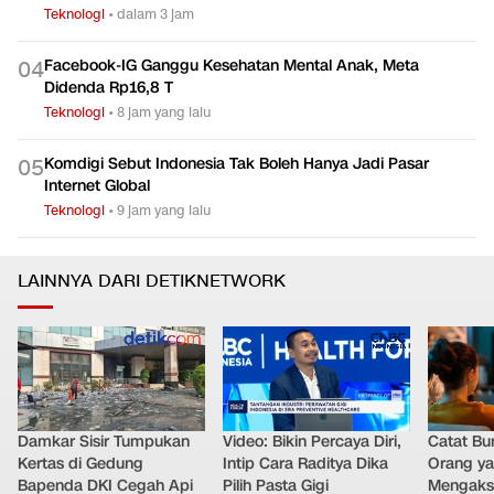
Teknologi
•
dalam 3 jam
Facebook-IG Ganggu Kesehatan Mental Anak, Meta
0
4
Didenda Rp16,8 T
Teknologi
•
8 jam yang lalu
Komdigi Sebut Indonesia Tak Boleh Hanya Jadi Pasar
0
5
Internet Global
Teknologi
•
9 jam yang lalu
LAINNYA DARI DETIKNETWORK
Damkar Sisir Tumpukan
Video: Bikin Percaya Diri,
Catat Bun
Kertas di Gedung
Intip Cara Raditya Dika
Orang y
Bapenda DKI Cegah Api
Pilih Pasta Gigi
Mengakse