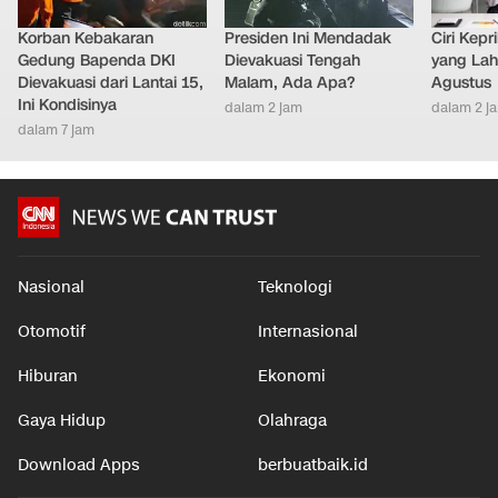
Korban Kebakaran
Presiden Ini Mendadak
Ciri Kep
Gedung Bapenda DKI
Dievakuasi Tengah
yang Lahi
Dievakuasi dari Lantai 15,
Malam, Ada Apa?
Agustus
Ini Kondisinya
dalam 2 jam
dalam 2 j
dalam 7 jam
Nasional
Teknologi
Otomotif
Internasional
Hiburan
Ekonomi
Gaya Hidup
Olahraga
Download Apps
berbuatbaik.id