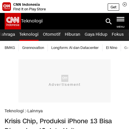
CNN Indonesia
Get
Find it on Play Store
Teknologi
MENU
lahraga
Teknologi
Otomotif
Hiburan
Gaya Hidup
Fokus
BMKG
Grennovation
Longform: AI dan Datacenter
El Nino
Ge
Teknologi
Lainnya
Krisis Chip, Produksi iPhone 13 Bisa