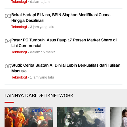
Teknologi
•
dalam 1 jam
Bekal Hadapi El Nino, BRIN Siapkan Modifikasi Cuaca
0
3
Hingga Desalinasi
Teknologi
•
3 jam yang lalu
Pasar PC Tumbuh, Asus Raup 17 Persen Market Share di
0
4
Lini Commercial
Teknologi
•
dalam 15 menit
Studi: Cerita Buatan AI Dinilai Lebih Berkualitas dari Tulisan
0
5
Manusia
Teknologi
•
1 jam yang lalu
LAINNYA DARI DETIKNETWORK