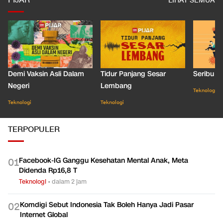
PIJAR
LIHAT SEMUA
Demi Vaksin Asli Dalam
Tidur Panjang Sesar
Seribu J
Negeri
Lembang
Teknologi
Teknologi
Teknologi
TERPOPULER
Facebook-IG Ganggu Kesehatan Mental Anak, Meta
0
1
Didenda Rp16,8 T
Teknologi
•
dalam 2 jam
Komdigi Sebut Indonesia Tak Boleh Hanya Jadi Pasar
0
2
Internet Global