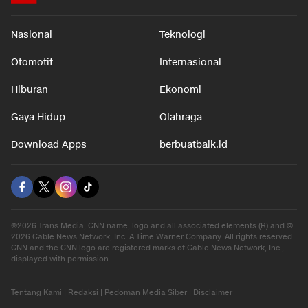
Nasional
Teknologi
Otomotif
Internasional
Hiburan
Ekonomi
Gaya Hidup
Olahraga
Download Apps
berbuatbaik.id
©2026 Trans Media, CNN name, logo and all associated elements (R) and ©
2026 Cable News Network, Inc. A Time Warner Company. All rights reserved.
CNN and the CNN logo are registered marks of Cable News Network, Inc.,
displayed with permission.
Tentang Kami
|
Redaksi
|
Pedoman Media Siber
|
Disclaimer