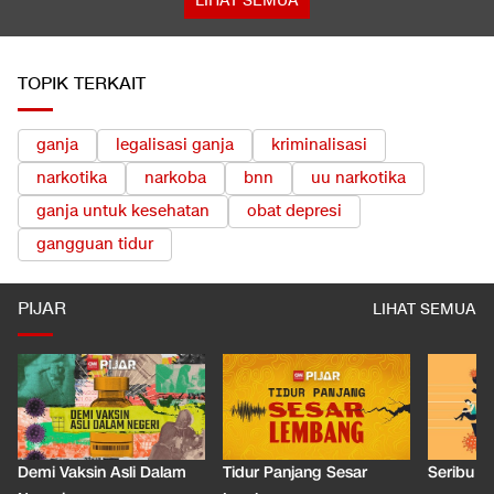
LIHAT SEMUA
TOPIK TERKAIT
ganja
legalisasi ganja
kriminalisasi
narkotika
narkoba
bnn
uu narkotika
ganja untuk kesehatan
obat depresi
gangguan tidur
PIJAR
LIHAT SEMUA
Demi Vaksin Asli Dalam
Tidur Panjang Sesar
Seribu J