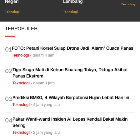
Negeri
Lembang
Teknologi
Teknologi
Teknologi
TERPOPULER
FOTO: Petani Korsel Sulap Drone Jadi 'Alarm' Cuaca Panas
0
1
Teknologi
•
dalam 4 jam
Tiga Singa Mati di Kebun Binatang Tokyo, Diduga Akibat
0
2
Panas Ekstrem
Teknologi
•
dalam 1 jam
Prediksi BMKG, 4 Wilayah Berpotensi Hujan Lebat Hari Ini
0
3
Teknologi
•
4 jam yang lalu
Pakar Wanti-wanti Insiden AI Lepas Kendali Bakal Makin
0
4
Sering
Teknologi
•
2 jam yang lalu