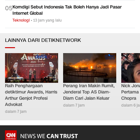
Komdigi Sebut Indonesia Tak Boleh Hanya Jadi Pasar
0
5
Internet Global
Teknologi
•
13 jam yang lalu
LAINNYA DARI DETIKNETWORK
Raih Penghargaan
Perang Iran Makin Rumit,
Nick Jon
detiktimur Awards, Harris
Jenderal Top AS Diam-
Pertama 
Arthur Genjot Profesi
Diam Cari Jalan Keluar
Chopra
Advokat
dalam 7 jam
dalam 6 j
dalam 7 jam