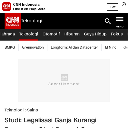
CNN Indonesia
Get
Find it on Play Store
Teknologi
MENU
lahraga
Teknologi
Otomotif
Hiburan
Gaya Hidup
Fokus
BMKG
Grennovation
Longform: AI dan Datacenter
El Nino
Ge
Teknologi
Sains
Studi: Legalisasi Ganja Kurangi