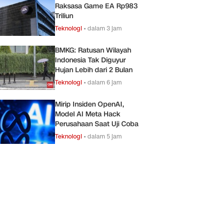
Raksasa Game EA Rp983
Triliun
Teknologi
•
dalam 3 jam
BMKG: Ratusan Wilayah
Indonesia Tak Diguyur
Hujan Lebih dari 2 Bulan
Teknologi
•
dalam 6 jam
Mirip Insiden OpenAI,
Model AI Meta Hack
Perusahaan Saat Uji Coba
Teknologi
•
dalam 5 jam