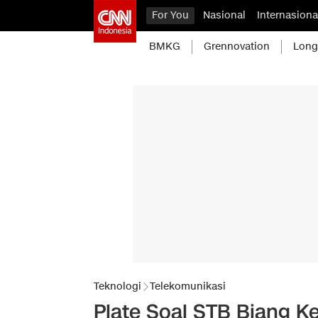
For You
Nasional
Internasiona
BMKG
Grennovation
Long
Teknologi
Telekomunikasi
Plate Soal STB Biang K