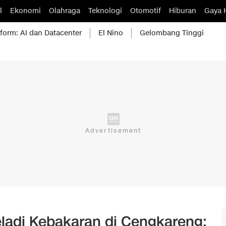
l
Ekonomi
Olahraga
Teknologi
Otomotif
Hiburan
Gaya 
form: AI dan Datacenter
El Nino
Gelombang Tinggi
eladi Kebakaran di Cengkareng: