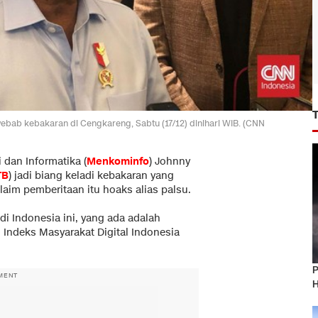
ebab kebakaran di Cengkareng, Sabtu (17/12) dinihari WIB. (CNN
 dan Informatika (
Menkominfo
) Johnny
TB
) jadi biang keladi kebakaran yang
klaim pemberitaan itu hoaks alias palsu.
di Indonesia ini, yang ada adalah
g Indeks Masyarakat Digital Indonesia
P
MENT
H