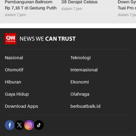
Pembangunan Ballroom
38 Derajat Celsius
Down Syn
Rp 7,16 T di Gedung Putih
Tuai Pro
dalam 7 jam
dalam 7 jam
dalam 7 j
Nasional
Teknologi
Otomotif
Internasional
Hiburan
Ekonomi
Gaya Hidup
Olahraga
Download Apps
berbuatbaik.id