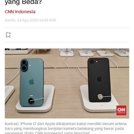
yang Beda?
CNN Indonesia
Kamis, 14 Agu 2025 14:30 WIB
Ilustrasi. iPhone 17 dari Apple dikabarkan bakal memiliki desain antena
baru yang membungkus benjolan kamera belakang yang besar pada
perangkat. (Foto: CNN Indonesia/Loamy Noprizal)