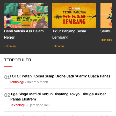
Demi Vaksin Asli Dalam
Tidur Panjang Sesar
Seribu J
Negeri
Lembang
Teknologi
Teknologi
Teknologi
TERPOPULER
FOTO: Petani Korsel Sulap Drone Jadi 'Alarm' Cuaca Panas
0
1
Teknologi
•
dalam 5 menit
Tiga Singa Mati di Kebun Binatang Tokyo, Diduga Akibat
0
2
Panas Ekstrem
Teknologi
•
3 jam yang lalu