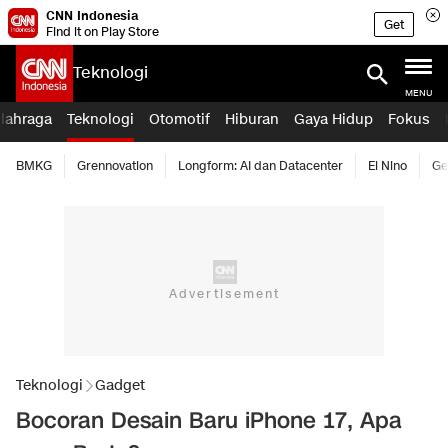
CNN Indonesia
Get
Find it on Play Store
Teknologi
MENU
lahraga
Teknologi
Otomotif
Hiburan
Gaya Hidup
Fokus
BMKG
Grennovation
Longform: AI dan Datacenter
El Nino
Ge
Teknologi
Gadget
Bocoran Desain Baru iPhone 17, Apa