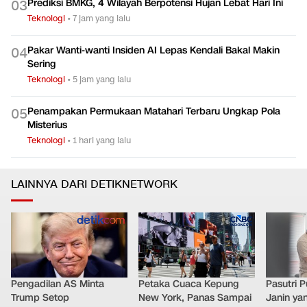
Prediksi BMKG, 4 Wilayah Berpotensi Hujan Lebat Hari Ini
0
3
Teknologi
•
7 jam yang lalu
Pakar Wanti-wanti Insiden AI Lepas Kendali Bakal Makin
0
4
Sering
Teknologi
•
5 jam yang lalu
Penampakan Permukaan Matahari Terbaru Ungkap Pola
0
5
Misterius
Teknologi
•
1 hari yang lalu
LAINNYA DARI DETIKNETWORK
Pengadilan AS Minta
Petaka Cuaca Kepung
Pasutri 
Trump Setop
New York, Panas Sampai
Janin ya