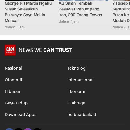
George RR Martin Ngaku
AS Salah Tembak
7 Resep 
Susah Selesaikan
Pesawat Penumpang
Kembung 
Bukunya: Saya Makin
Iran, 290 Orang Tewas
Bulan ke 
Menua!
Mudah D
dalam 7 jam
dalam 7 jam
dalam 7 j
Nasional
Teknologi
Otomotif
Internasional
Hiburan
Ekonomi
Gaya Hidup
Olahraga
Download Apps
berbuatbaik.id