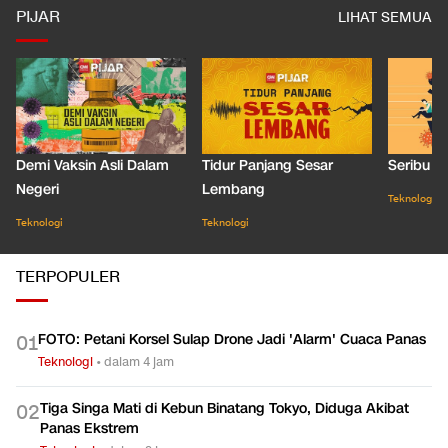
PIJAR
LIHAT SEMUA
Demi Vaksin Asli Dalam
Tidur Panjang Sesar
Seribu J
Negeri
Lembang
Teknologi
Teknologi
Teknologi
TERPOPULER
FOTO: Petani Korsel Sulap Drone Jadi 'Alarm' Cuaca Panas
0
1
Teknologi
•
dalam 4 jam
Tiga Singa Mati di Kebun Binatang Tokyo, Diduga Akibat
0
2
Panas Ekstrem