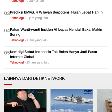
Teknologi
•
dalam 2 jam
Prediksi BMKG, 4 Wilayah Berpotensi Hujan Lebat Hari Ini
0
3
Teknologi
•
3 jam yang lalu
Pakar Wanti-wanti Insiden AI Lepas Kendali Bakal Makin
0
4
Sering
Teknologi
•
1 jam yang lalu
Komdigi Sebut Indonesia Tak Boleh Hanya Jadi Pasar
0
5
Internet Global
Teknologi
•
13 jam yang lalu
LAINNYA DARI DETIKNETWORK