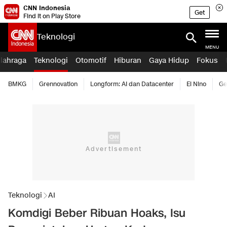
CNN Indonesia
Get
Find it on Play Store
Teknologi
MENU
lahraga
Teknologi
Otomotif
Hiburan
Gaya Hidup
Fokus
BMKG
Grennovation
Longform: AI dan Datacenter
El Nino
Ge
Teknologi
AI
Komdigi Beber Ribuan Hoaks, Isu