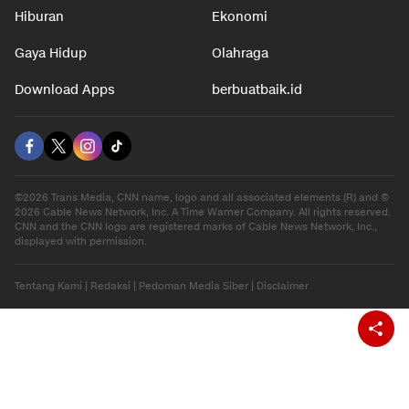
Hiburan
Ekonomi
Gaya Hidup
Olahraga
Download Apps
berbuatbaik.id
©2026 Trans Media, CNN name, logo and all associated elements (R) and ©
2026 Cable News Network, Inc. A Time Warner Company. All rights reserved.
CNN and the CNN logo are registered marks of Cable News Network, Inc.,
displayed with permission.
Tentang Kami
|
Redaksi
|
Pedoman Media Siber
|
Disclaimer