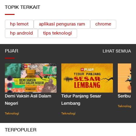
TOPIK TERKAIT
hp lemot
aplikasi penguras ram
chrome
hp android
tips teknologi
PIJAR
LIHAT SEMUA
Demi Vaksin Asli Dalam
Tidur Panjang Sesar
Seribu J
Negeri
Lembang
Teknologi
Teknologi
Teknologi
TERPOPULER