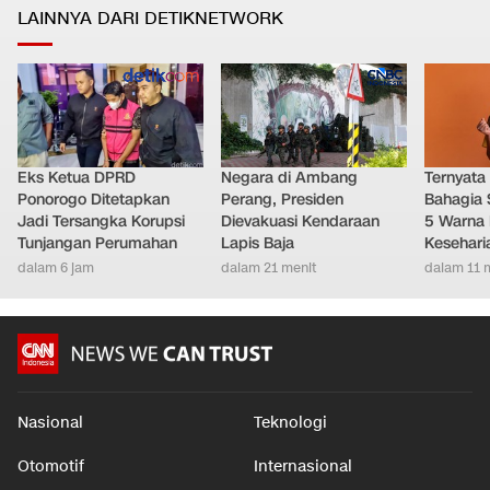
LAINNYA DARI DETIKNETWORK
Eks Ketua DPRD
Negara di Ambang
Ternyata
Ponorogo Ditetapkan
Perang, Presiden
Bahagia 
Jadi Tersangka Korupsi
Dievakuasi Kendaraan
5 Warna 
Tunjangan Perumahan
Lapis Baja
Kesehari
dalam 6 jam
dalam 21 menit
dalam 11 
Nasional
Teknologi
Otomotif
Internasional