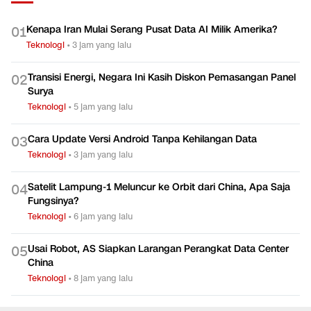
Kenapa Iran Mulai Serang Pusat Data AI Milik Amerika?
0
1
Teknologi
•
3 jam yang lalu
Transisi Energi, Negara Ini Kasih Diskon Pemasangan Panel
0
2
Surya
Teknologi
•
5 jam yang lalu
Cara Update Versi Android Tanpa Kehilangan Data
0
3
Teknologi
•
3 jam yang lalu
Satelit Lampung-1 Meluncur ke Orbit dari China, Apa Saja
0
4
Fungsinya?
Teknologi
•
6 jam yang lalu
Usai Robot, AS Siapkan Larangan Perangkat Data Center
0
5
China
Teknologi
•
8 jam yang lalu