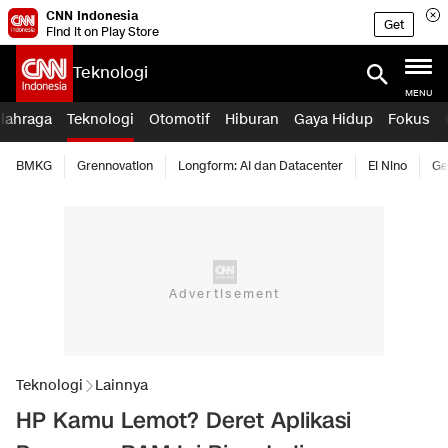
CNN Indonesia
Get
Find it on Play Store
Teknologi
MENU
lahraga
Teknologi
Otomotif
Hiburan
Gaya Hidup
Fokus
BMKG
Grennovation
Longform: AI dan Datacenter
El Nino
Ge
Teknologi
Lainnya
HP Kamu Lemot? Deret Aplikasi