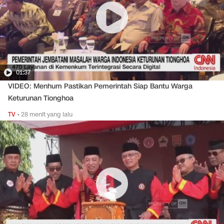
01:37
VIDEO: Menhum Pastikan Pemerintah Siap Bantu Warga
Keturunan Tionghoa
TV
•
28 menit yang lalu