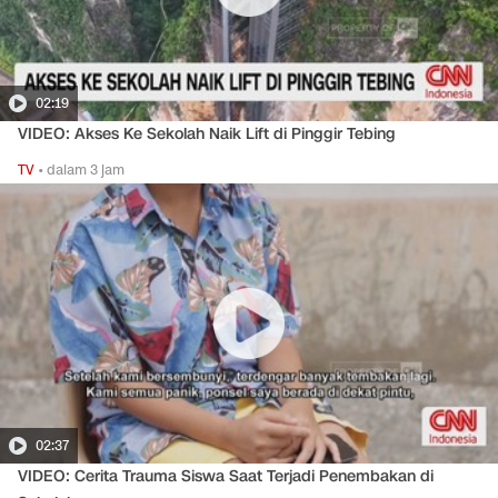
02:19
VIDEO: Akses Ke Sekolah Naik Lift di Pinggir Tebing
TV
•
dalam 3 jam
02:37
VIDEO: Cerita Trauma Siswa Saat Terjadi Penembakan di