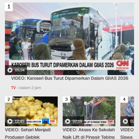
1
05:34
VIDEO: Karoseri Bus Turut Dipamerkan Dalam GIIAS 2026
TV
•
dalam 2 jam
2
3
4
12:45
02:19
02:3
VIDEO: Sehari Menjadi
VIDEO: Akses Ke Sekolah
VIDEO: C
Produsen Geblek
Naik Lift di Pinggir Tebing
Siswa Saa