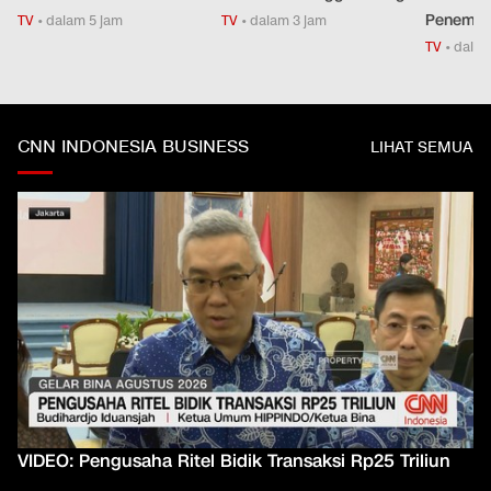
Penemba
TV
•
dalam 5 jam
TV
•
dalam 3 jam
TV
•
dalam
CNN INDONESIA BUSINESS
LIHAT SEMUA
VIDEO: Pengusaha Ritel Bidik Transaksi Rp25 Triliun