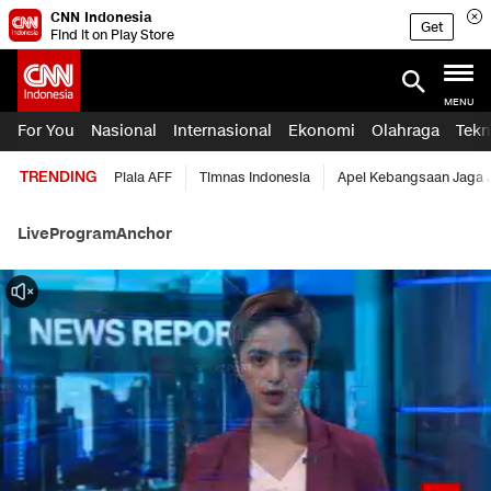
CNN Indonesia
Get
Find it on Play Store
MENU
For You
Nasional
Internasional
Ekonomi
Olahraga
Tekn
TRENDING
Piala AFF
Timnas Indonesia
Apel Kebangsaan Jaga 
Live
Program
Anchor