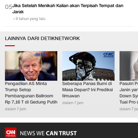
Jika Setelah Menikah Kalian akan Terpisah Tempat dan
0
5
Jarak
•
9 tahun yang lalu
LAINNYA DARI DETIKNETWORK
Pengadilan AS Minta
Seberapa Panas Bumi di
Pasutri 
Trump Setop
Masa Depan? Ini Prediksi
Janin ya
Pembangunan Ballroom
Ilmuwan
Down Syn
Rp 7,16 T di Gedung Putih
Tuai Pro
dalam 7 jam
dalam 7 jam
dalam 7 j