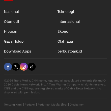
Nasional
Teknologi
Otomotif
Internasional
Hiburan
Ekonomi
Gaya Hidup
Olahraga
Download Apps
berbuatbaik.id
©2026 Trans Media, CNN name, logo and all associated elements (R) and ©
2026 Cable News Network, Inc. A Time Warner Company. All rights reserved.
CNN and the CNN logo are registered marks of Cable News Network, Inc.,
displayed with permission.
Tentang Kami
|
Redaksi
|
Pedoman Media Siber
|
Disclaimer