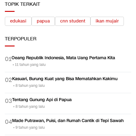
TOPIK TERKAIT
edukasi
papua
cnn student
ikan mujair
TERPOPULER
Oeang Republik Indonesia, Mata Uang Pertama Kita
0
1
•
11 tahun yang lalu
Kasuari, Burung Kuat yang Bisa Mematahkan Kakimu
0
2
•
8 tahun yang lalu
Tentang Gunung Api di Papua
0
3
•
8 tahun yang lalu
Made Putrawan, Puisi, dan Rumah Cantik di Tepi Sawah
0
4
•
9 tahun yang lalu