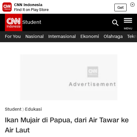
CNN Indonesia
Get
Find it on Play Store
Student
MENU
For You
Nasional
Internasional
Ekonomi
Olahraga
Tekn
Student
Edukasi
Ikan Mujair di Papua, dari Air Tawar ke
Air Laut