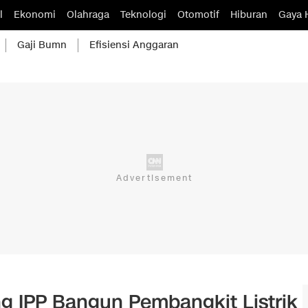
l
Ekonomi
Olahraga
Teknologi
Otomotif
Hiburan
Gaya 
Gaji Bumn
Efisiensi Anggaran
g IPP Bangun Pembangkit Listrik