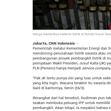
Warga memeriksa meteran listrik di Rumah Susun Tanah
Jakarta, CNN Indonesia
--
Pemerintah melalui Kementerian Energi dan S
mendorong perusahaan listrik swasta atau
in
pembangunan proyek pembangkit listrik di Ind
pernyataan Wakil Presiden, Jusuf Kalla (JK)
PLN (Persero) hanya menjadi
service company
"Pak JK tentu punya visi yang luas untuk sektor
yang kita ingin. Wacana terakhir itu swasta 
Said di kantornya, Senin (16/3).
Berangkat dari hal tersebut, Sudirman pun ta
seakan membuka peluang IPP untuk memiliki p
pembangkit. Akan tetapi, Ia meyakini bahwa 