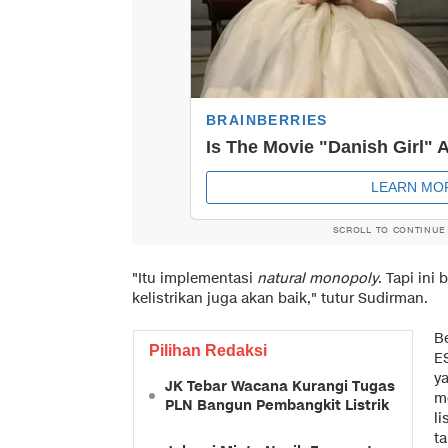
SCROLL TO CONTINUE
"Itu implementasi
natural monopoly
. Tapi ini
kelistrikan juga akan baik," tutur Sudirman.
B
Pilihan Redaksi
E
y
JK Tebar Wacana Kurangi Tugas
m
PLN Bangun Pembangkit Listrik
li
t