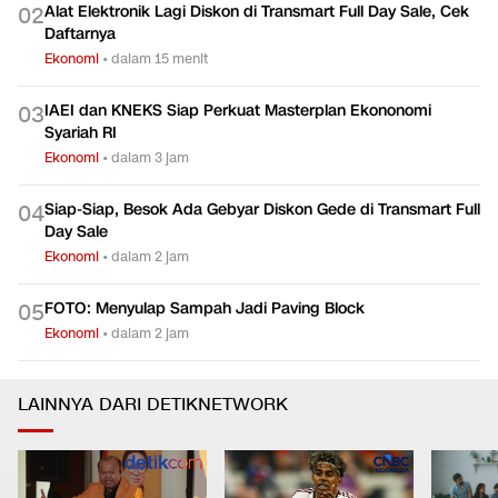
Alat Elektronik Lagi Diskon di Transmart Full Day Sale, Cek
0
2
Daftarnya
Ekonomi
•
dalam 15 menit
IAEI dan KNEKS Siap Perkuat Masterplan Ekononomi
0
3
Syariah RI
Ekonomi
•
dalam 3 jam
Siap-Siap, Besok Ada Gebyar Diskon Gede di Transmart Full
0
4
Day Sale
Ekonomi
•
dalam 2 jam
FOTO: Menyulap Sampah Jadi Paving Block
0
5
Ekonomi
•
dalam 2 jam
LAINNYA DARI DETIKNETWORK