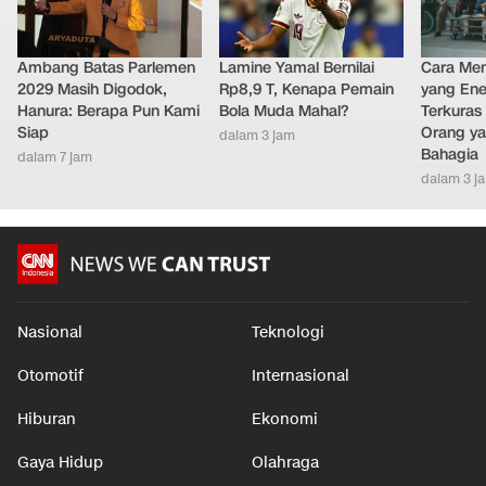
Ambang Batas Parlemen
Lamine Yamal Bernilai
Cara Men
2029 Masih Digodok,
Rp8,9 T, Kenapa Pemain
yang Ene
Hanura: Berapa Pun Kami
Bola Muda Mahal?
Terkuras
Siap
Orang ya
dalam 3 jam
Bahagia
dalam 7 jam
dalam 3 j
Nasional
Teknologi
Otomotif
Internasional
Hiburan
Ekonomi
Gaya Hidup
Olahraga