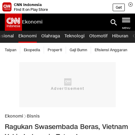
CNN Indonesia
Get
Find it on Play Store
Ekonomi
MENU
asional
Ekonomi
Olahraga
Teknologi
Otomotif
Hiburan
Taipan
Ekopedia
Properti
Gaji Bumn
Efisiensi Anggaran
Ekonomi
Bisnis
Ragukan Swasembada Beras, Vietnam