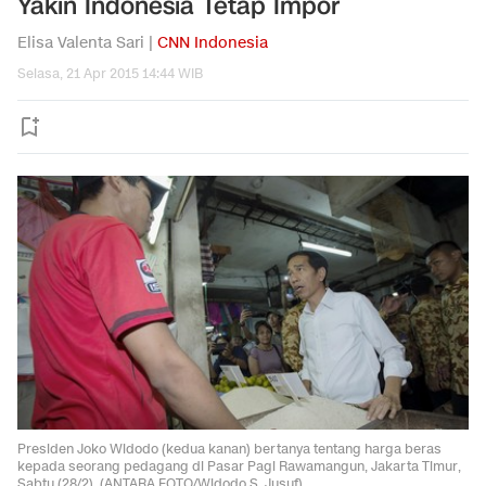
Yakin Indonesia Tetap Impor
Elisa Valenta Sari |
CNN Indonesia
Selasa, 21 Apr 2015 14:44 WIB
Presiden Joko Widodo (kedua kanan) bertanya tentang harga beras
kepada seorang pedagang di Pasar Pagi Rawamangun, Jakarta Timur,
Sabtu (28/2). (ANTARA FOTO/Widodo S. Jusuf)