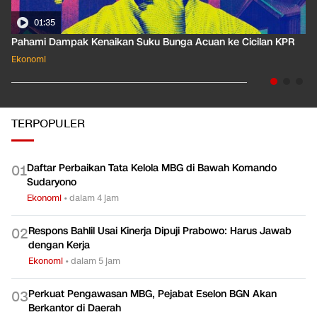
01:35
Pahami Dampak Kenaikan Suku Bunga Acuan ke Cicilan KPR
Ekonomi
TERPOPULER
Daftar Perbaikan Tata Kelola MBG di Bawah Komando
0
1
Sudaryono
Ekonomi
•
dalam 4 jam
Respons Bahlil Usai Kinerja Dipuji Prabowo: Harus Jawab
0
2
dengan Kerja
Ekonomi
•
dalam 5 jam
Perkuat Pengawasan MBG, Pejabat Eselon BGN Akan
0
3
Berkantor di Daerah