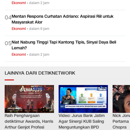
Ekonomi
•
dalam 2 jam
Mentan Respons Curhatan Adriano: Aspirasi Riil untuk
0
4
Masyarakat Alor
Ekonomi
•
dalam 6 jam
Niat Nabung Tinggi Tapi Kantong Tipis, Sinyal Daya Beli
0
5
Lemah?
Ekonomi
•
dalam 2 jam
LAINNYA DARI DETIKNETWORK
Raih Penghargaan
Video: Jurus Bank Jatim
Nick Jon
detiktimur Awards, Harris
Agar Sinergi KUB Saling
Pertama 
Arthur Genjot Profesi
Menguntungkan BPD
Chopra