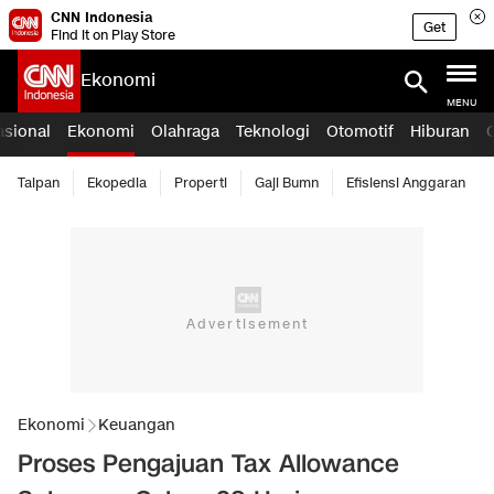
CNN Indonesia
Get
Find it on Play Store
Ekonomi
MENU
asional
Ekonomi
Olahraga
Teknologi
Otomotif
Hiburan
Taipan
Ekopedia
Properti
Gaji Bumn
Efisiensi Anggaran
Ekonomi
Keuangan
Proses Pengajuan Tax Allowance