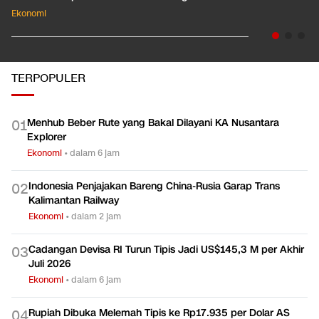
Ekonomi
TERPOPULER
Menhub Beber Rute yang Bakal Dilayani KA Nusantara
0
1
Explorer
Ekonomi
•
dalam 6 jam
Indonesia Penjajakan Bareng China-Rusia Garap Trans
0
2
Kalimantan Railway
Ekonomi
•
dalam 2 jam
Cadangan Devisa RI Turun Tipis Jadi US$145,3 M per Akhir
0
3
Juli 2026
Ekonomi
•
dalam 6 jam
Rupiah Dibuka Melemah Tipis ke Rp17.935 per Dolar AS
0
4