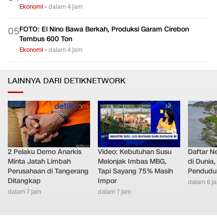
Ekonomi
•
dalam 4 jam
FOTO: El Nino Bawa Berkah, Produksi Garam Cirebon
0
5
Tembus 600 Ton
Ekonomi
•
dalam 4 jam
LAINNYA DARI DETIKNETWORK
2 Pelaku Demo Anarkis
Video: Kebutuhan Susu
Daftar N
Minta Jatah Limbah
Melonjak Imbas MBG,
di Dunia
Perusahaan di Tangerang
Tapi Sayang 75% Masih
Pendudu
Ditangkap
Impor
dalam 6 j
dalam 7 jam
dalam 7 jam