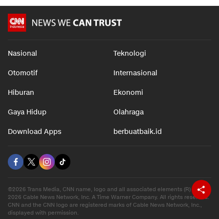
Nasional
Teknologi
Otomotif
Internasional
Hiburan
Ekonomi
Gaya Hidup
Olahraga
Download Apps
berbuatbaik.id
©2026 Trans Media, CNN name, logo and all associated elements (R) and ©
2026 Cable News Network, Inc. A Time Warner Company. All rights reserved.
CNN and the CNN logo are registered marks of Cable News Network, Inc.,
displayed with permission.