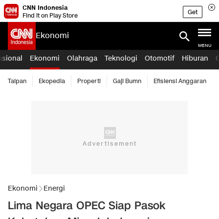
CNN Indonesia
Get
Find it on Play Store
Ekonomi
MENU
asional
Ekonomi
Olahraga
Teknologi
Otomotif
Hiburan
Taipan
Ekopedia
Properti
Gaji Bumn
Efisiensi Anggaran
Ekonomi
Energi
Lima Negara OPEC Siap Pasok