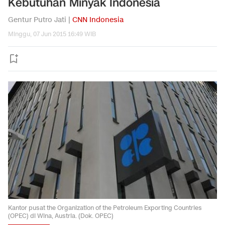
Kebutuhan Minyak Indonesia
Gentur Putro Jati |
CNN Indonesia
Minggu, 07 Jun 2015 16:49 WIB
Kantor pusat the Organization of the Petroleum Exporting Countries
(OPEC) di Wina, Austria. (Dok. OPEC)