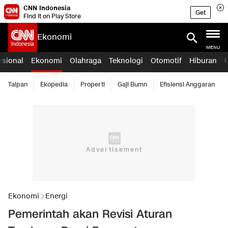
CNN Indonesia
Get
Find it on Play Store
Ekonomi
MENU
asional
Ekonomi
Olahraga
Teknologi
Otomotif
Hiburan
Taipan
Ekopedia
Properti
Gaji Bumn
Efisiensi Anggaran
Ekonomi
Energi
Pemerintah akan Revisi Aturan