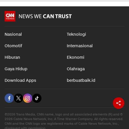
Nasional
Teknologi
Otomotif
Internasional
Hiburan
Ekonomi
Gaya Hidup
Olahraga
Download Apps
berbuatbaik.id
©2026 Trans Media, CNN name, logo and all associated elements (R) and ©
2026 Cable News Network, Inc. A Time Warner Company. All rights reserved.
CNN and the CNN logo are registered marks of Cable News Network, Inc.,
displayed with permission.