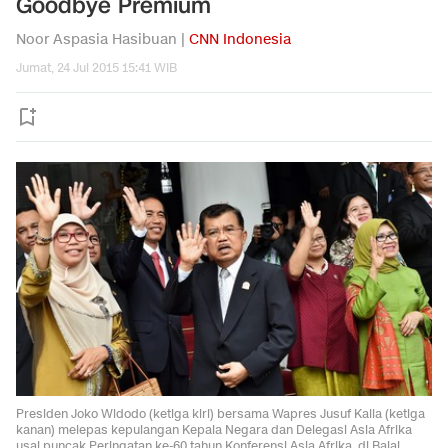
Goodbye Premium
Noor Aspasia Hasibuan |
CNN Indonesia
Jumat, 24 Jul 2015 15:41 WIB
Presiden Joko Widodo (ketiga kiri) bersama Wapres Jusuf Kalla (ketiga
kanan) melepas kepulangan Kepala Negara dan Delegasi Asia Afrika
usai puncak Peringatan ke-60 tahun Konferensi Asia Afrika, di Balai