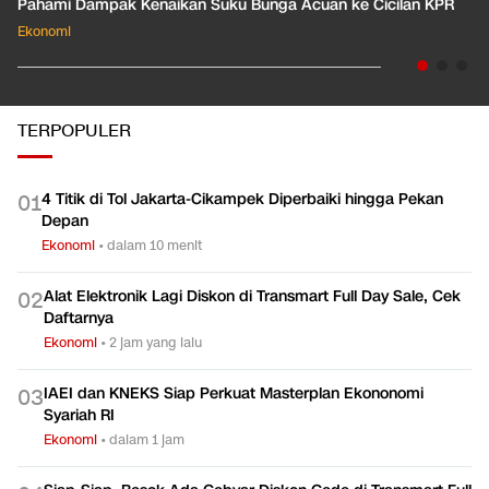
Pahami Dampak Kenaikan Suku Bunga Acuan ke Cicilan KPR
Ekonomi
TERPOPULER
4 Titik di Tol Jakarta-Cikampek Diperbaiki hingga Pekan
0
1
Depan
Ekonomi
•
dalam 10 menit
Alat Elektronik Lagi Diskon di Transmart Full Day Sale, Cek
0
2
Daftarnya
Ekonomi
•
2 jam yang lalu
IAEI dan KNEKS Siap Perkuat Masterplan Ekononomi
0
3
Syariah RI
Ekonomi
•
dalam 1 jam