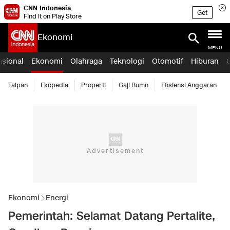
CNN Indonesia
Get
Find it on Play Store
Ekonomi
MENU
asional
Ekonomi
Olahraga
Teknologi
Otomotif
Hiburan
Taipan
Ekopedia
Properti
Gaji Bumn
Efisiensi Anggaran
Ekonomi
Energi
Pemerintah: Selamat Datang Pertalite,