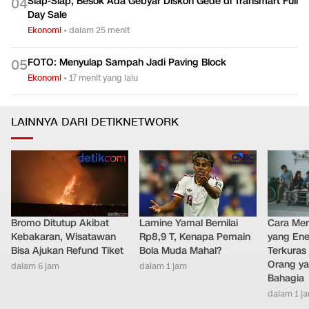
Siap-Siap, Besok Ada Gebyar Diskon Gede di Transmart Full
0
4
Day Sale
Ekonomi
•
dalam 25 menit
FOTO: Menyulap Sampah Jadi Paving Block
0
5
Ekonomi
•
17 menit yang lalu
LAINNYA DARI DETIKNETWORK
Bromo Ditutup Akibat
Lamine Yamal Bernilai
Cara Men
Kebakaran, Wisatawan
Rp8,9 T, Kenapa Pemain
yang Ene
Bisa Ajukan Refund Tiket
Bola Muda Mahal?
Terkuras
Orang ya
dalam 6 jam
dalam 1 jam
Bahagia
dalam 1 j