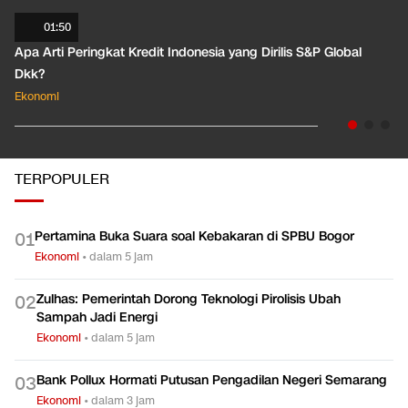
01:50
Apa Arti Peringkat Kredit Indonesia yang Dirilis S&P Global
Dkk?
Ekonomi
TERPOPULER
Pertamina Buka Suara soal Kebakaran di SPBU Bogor
0
1
Ekonomi
•
dalam 5 jam
Zulhas: Pemerintah Dorong Teknologi Pirolisis Ubah
0
2
Sampah Jadi Energi
Ekonomi
•
dalam 5 jam
Bank Pollux Hormati Putusan Pengadilan Negeri Semarang
0
3
Ekonomi
•
dalam 3 jam