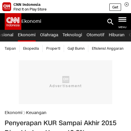
CNN Indonesia
Get
Find it on Play Store
Ekonomi
MENU
asional
Ekonomi
Olahraga
Teknologi
Otomotif
Hiburan
Taipan
Ekopedia
Properti
Gaji Bumn
Efisiensi Anggaran
Ekonomi
Keuangan
Penyerapan KUR Sampai Akhir 2015