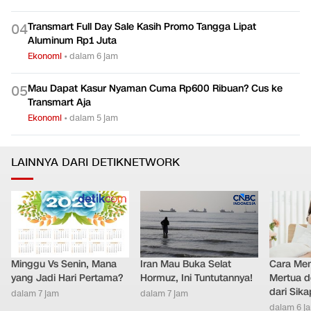
Transmart Full Day Sale Kasih Promo Tangga Lipat
0
4
Aluminum Rp1 Juta
Ekonomi
•
dalam 6 jam
Mau Dapat Kasur Nyaman Cuma Rp600 Ribuan? Cus ke
0
5
Transmart Aja
Ekonomi
•
dalam 5 jam
LAINNYA DARI DETIKNETWORK
Minggu Vs Senin, Mana
Iran Mau Buka Selat
Cara Men
yang Jadi Hari Pertama?
Hormuz, Ini Tuntutannya!
Mertua d
dari Sik
dalam 7 jam
dalam 7 jam
dalam 6 j