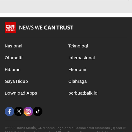
Nasional
Teknologi
Otomotif
Internasional
Hiburan
Ekonomi
Gaya Hidup
Olahraga
Download Apps
berbuatbaik.id
©2026 Trans Media, CNN name, logo and all associated elements (R) and ©