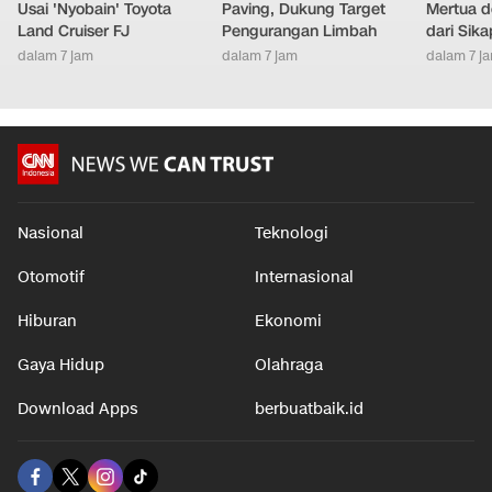
Usai 'Nyobain' Toyota
Paving, Dukung Target
Mertua d
Land Cruiser FJ
Pengurangan Limbah
dari Sik
dalam 7 jam
dalam 7 jam
dalam 7 j
Nasional
Teknologi
Otomotif
Internasional
Hiburan
Ekonomi
Gaya Hidup
Olahraga
Download Apps
berbuatbaik.id