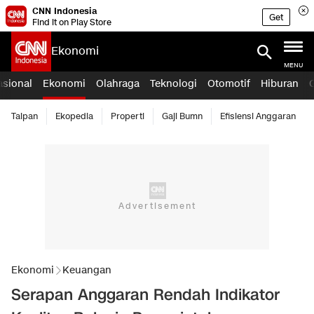
CNN Indonesia
Get
Find it on Play Store
Ekonomi
MENU
asional
Ekonomi
Olahraga
Teknologi
Otomotif
Hiburan
Taipan
Ekopedia
Properti
Gaji Bumn
Efisiensi Anggaran
Ekonomi
Keuangan
Serapan Anggaran Rendah Indikator