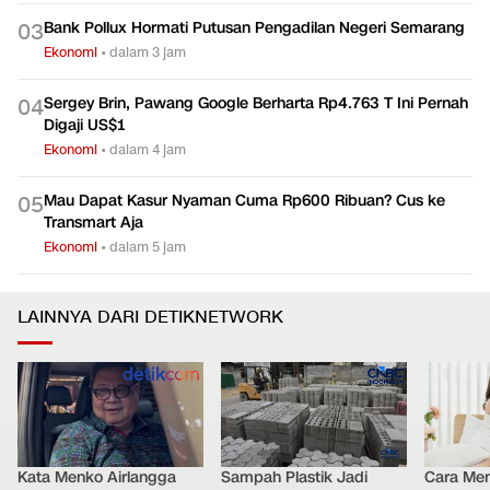
Bank Pollux Hormati Putusan Pengadilan Negeri Semarang
0
3
Ekonomi
•
dalam 3 jam
Sergey Brin, Pawang Google Berharta Rp4.763 T Ini Pernah
0
4
Digaji US$1
Ekonomi
•
dalam 4 jam
Mau Dapat Kasur Nyaman Cuma Rp600 Ribuan? Cus ke
0
5
Transmart Aja
Ekonomi
•
dalam 5 jam
LAINNYA DARI DETIKNETWORK
Kata Menko Airlangga
Sampah Plastik Jadi
Cara Men