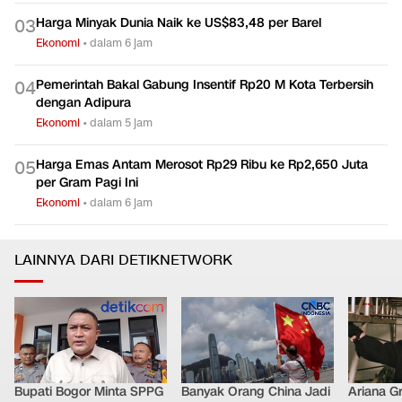
Kenapa Banyak Lulusan SMK Nganggur?
0
2
Ekonomi
•
dalam 3 jam
Harga Minyak Dunia Naik ke US$83,48 per Barel
0
3
Ekonomi
•
dalam 6 jam
Pemerintah Bakal Gabung Insentif Rp20 M Kota Terbersih
0
4
dengan Adipura
Ekonomi
•
dalam 5 jam
Harga Emas Antam Merosot Rp29 Ribu ke Rp2,650 Juta
0
5
per Gram Pagi Ini
Ekonomi
•
dalam 6 jam
LAINNYA DARI DETIKNETWORK