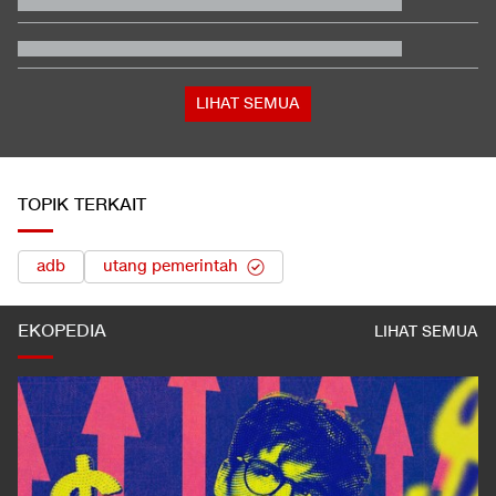
Buwas: Sertifikat Pramuka Garuda Bisa Buat Daftar TNI-Polri
Tanpa Tes
Tokoh Pro Palestina Menang Pemilu Pendahuluan AS, Pelobi
Israel Sewot
Satu Pemain Thailand Tewas Disambar Petir, 8 Orang Luka-
luka
LIHAT SEMUA
TOPIK TERKAIT
adb
utang pemerintah
EKOPEDIA
LIHAT SEMUA