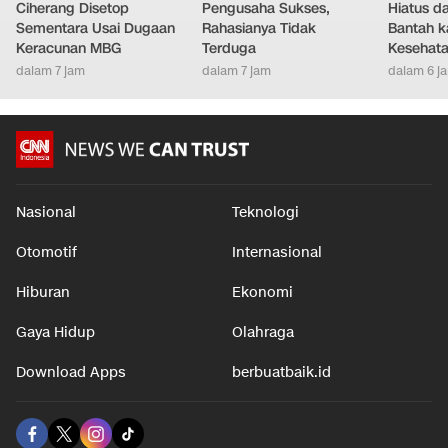
Bupati Bogor Minta SPPG
Banyak Orang China Jadi
Ariana G
Ciherang Disetop
Pengusaha Sukses,
Hiatus da
Sementara Usai Dugaan
Rahasianya Tidak
Bantah k
Keracunan MBG
Terduga
Kesehat
dalam 7 jam
dalam 7 jam
dalam 6 j
Nasional
Teknologi
Otomotif
Internasional
Hiburan
Ekonomi
Gaya Hidup
Olahraga
Download Apps
berbuatbaik.id