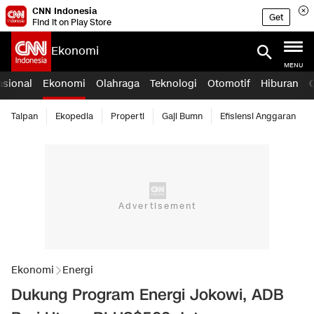
CNN Indonesia
Get
Find it on Play Store
Ekonomi
MENU
asional
Ekonomi
Olahraga
Teknologi
Otomotif
Hiburan
Taipan
Ekopedia
Properti
Gaji Bumn
Efisiensi Anggaran
Ekonomi
Energi
Dukung Program Energi Jokowi, ADB