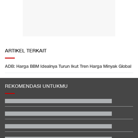
ARTIKEL TERKAIT
ADB: Harga BBM Idealnya Turun Ikut Tren Harga Minyak Global
REKOMENDASI UNTUKMU
Karhutla di Alun-alun Suryakancana Gunung Gede Pangrango
Daftar Peraih Penghargaan Piala Presiden 2026: Rivera Pemain
Terbaik
Filipina Singgung Indonesia Jelang Laga Hidup-Mati Lawan
Malaysia