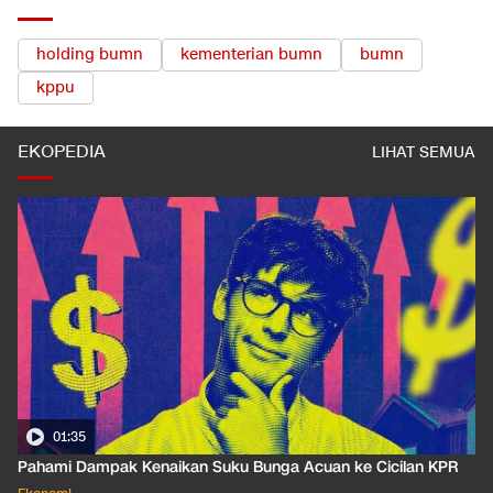
TOPIK TERKAIT
holding bumn
kementerian bumn
bumn
kppu
EKOPEDIA
LIHAT SEMUA