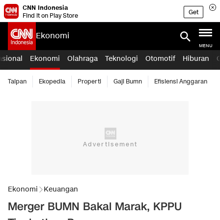
CNN Indonesia
Get
Find it on Play Store
Ekonomi
MENU
asional
Ekonomi
Olahraga
Teknologi
Otomotif
Hiburan
Taipan
Ekopedia
Properti
Gaji Bumn
Efisiensi Anggaran
Ekonomi
Keuangan
Merger BUMN Bakal Marak, KPPU