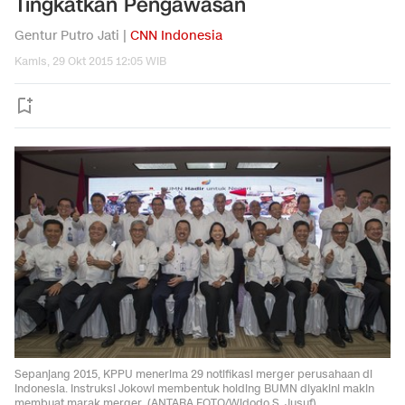
Tingkatkan Pengawasan
Gentur Putro Jati |
CNN Indonesia
Kamis, 29 Okt 2015 12:05 WIB
Sepanjang 2015, KPPU menerima 29 notifikasi merger perusahaan di
Indonesia. Instruksi Jokowi membentuk holding BUMN diyakini makin
membuat marak merger. (ANTARA FOTO/Widodo S. Jusuf)