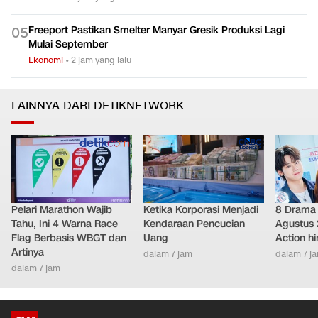
BGN Bakal Pasang CCTV yang Terhubung ke Kantor Pusat
0
4
Buat Awasi SPPG
Ekonomi
•
3 jam yang lalu
Freeport Pastikan Smelter Manyar Gresik Produksi Lagi
0
5
Mulai September
Ekonomi
•
2 jam yang lalu
LAINNYA DARI DETIKNETWORK
Pelari Marathon Wajib
Ketika Korporasi Menjadi
8 Drama 
Tahu, Ini 4 Warna Race
Kendaraan Pencucian
Agustus 
Flag Berbasis WBGT dan
Uang
Action h
Artinya
dalam 7 jam
dalam 7 j
dalam 7 jam