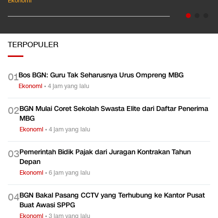
01:35
Pahami Dampak Kenaikan Suku Bunga Acuan ke Cicilan KPR
Ekonomi
TERPOPULER
Bos BGN: Guru Tak Seharusnya Urus Ompreng MBG
0
1
Ekonomi
•
4 jam yang lalu
BGN Mulai Coret Sekolah Swasta Elite dari Daftar Penerima
0
2
MBG
Ekonomi
•
4 jam yang lalu
Pemerintah Bidik Pajak dari Juragan Kontrakan Tahun
0
3
Depan
Ekonomi
•
6 jam yang lalu