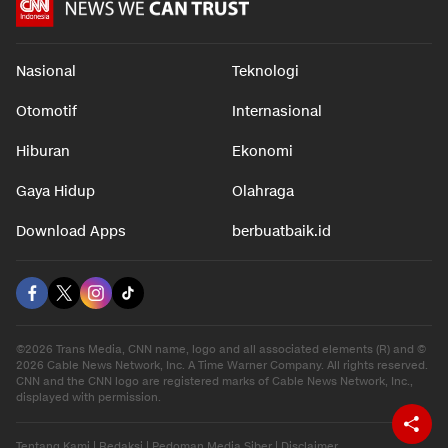
Nasional
Teknologi
Otomotif
Internasional
Hiburan
Ekonomi
Gaya Hidup
Olahraga
Download Apps
berbuatbaik.id
©2026 Trans Media, CNN name, logo and all associated elements (R) and ©
2026 Cable News Network, Inc. A Time Warner Company. All rights reserved.
CNN and the CNN logo are registered marks of Cable News Network, Inc.,