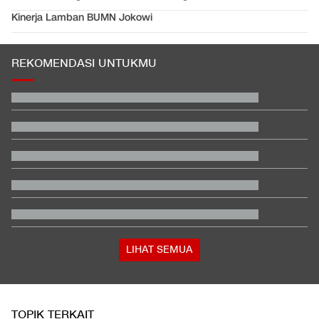
Kinerja Lamban BUMN Jokowi
REKOMENDASI UNTUKMU
Rizky Ridho Blunder Lagi, Timnas Indonesia Tersingkir di Piala
AFF
Nenek 76 Tahun Jadi Tersangka Jaringan Judi Online
Internasional
Kenapa Banyak Lulusan SMK Nganggur?
Penjelasan Ending dan Post-credit Spider-Man: Brand New Day
Gempa Laut Jawa Malam Ini: Guncangan Terasa di Jepara,
Demak, Batang
Polisi Menang Praperadilan, Status Tersangka Korupsi Rp1,9 M
Gugur
LIHAT SEMUA